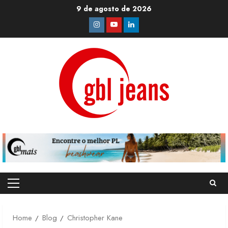
Skip
9 de agosto de 2026
to
Instagram
Youtube
Linkedin
content
Primary
Menu
Home
Blog
Christopher Kane