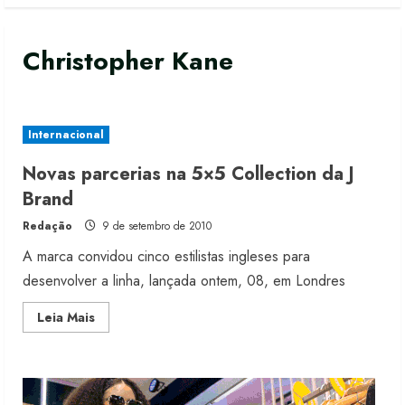
Christopher Kane
Internacional
Novas parcerias na 5×5 Collection da J
Moda vende US$63,7 bilhões em
Brand
produtos licenciados
Redação
9 de setembro de 2010
6 de agosto de 2026
2
A marca convidou cinco estilistas ingleses para
desenvolver a linha, lançada ontem, 08, em Londres
Renata Caixeta assume Movimento
Read
Leia Mais
Sou de Algodão
more
about
5 de agosto de 2026
Novas
3
parcerias
na
5×5