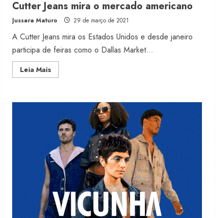
Moda vende US$63,7 bilhões em
Cutter Jeans mira o mercado americano
produtos licenciados
Jussara Maturo
29 de março de 2021
6 de agosto de 2026
2
A Cutter Jeans mira os Estados Unidos e desde janeiro
participa de feiras como o Dallas Market...
Renata Caixeta assume Movimento
Read
Leia Mais
Sou de Algodão
more
about
5 de agosto de 2026
Cutter
3
Jeans
mira
o
mercado
americano
Fakini prevê R$345 milhões de
receita em 2026
4 de agosto de 2026
4
Projeto testa passaporte digital na
moda nacional
4 de agosto de 2026