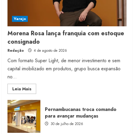
Varejo
Morena Rosa lança franquia com estoque
consignado
Redação
4 de agosto de 2026
Com formato Super Light, de menor investimento e sem
capital imobilizado em produtos, grupo busca expansão
no...
Read
Leia Mais
more
about
Morena
Rosa
Pernambucanas troca comando
lança
franquia
para avançar mudanças
com
estoque
30 de julho de 2026
consignado