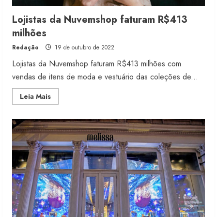
Lojistas da Nuvemshop faturam R$413
milhões
Redação
19 de outubro de 2022
Lojistas da Nuvemshop faturam R$413 milhões com
vendas de itens de moda e vestuário das coleções de...
Read
Leia Mais
more
about
Lojistas
da
Nuvemshop
faturam
R$413
milhões
Renata Caixeta assume Movimento