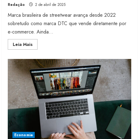
Redação
2 de abril de 2025
Marca brasileira de streetwear avança desde 2022
sobretudo como marca DTC que vende diretamente por
e-commerce. Ainda...
Read
Leia Mais
more
about
Akabomb
tem
expectativa
de
crescer
40%
em
2025
Economia