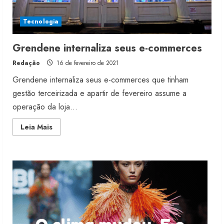
Sou de Algodão
5 de agosto de 2026
Tecnologia
2
Grendene internaliza seus e-commerces
Fakini prevê R$345 milhões de
Redação
16 de fevereiro de 2021
receita em 2026
Grendene internaliza seus e-commerces que tinham
4 de agosto de 2026
3
gestão terceirizada e apartir de fevereiro assume a
operação da loja...
Projeto testa passaporte digital na
Read
Leia Mais
moda nacional
more
about
4 de agosto de 2026
Grendene
4
internaliza
seus
e-
commerces
Morena Rosa lança franquia com
estoque consignado
4 de agosto de 2026
5