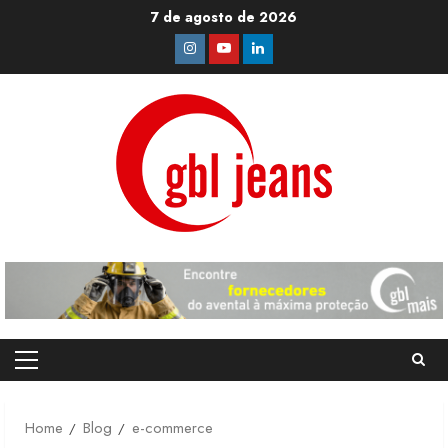
Skip
7 de agosto de 2026
to
Instagram
Youtube
Linkedin
content
Primary
Menu
Home
Blog
e-commerce