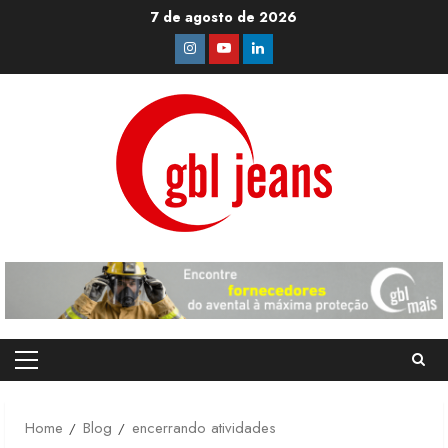
Skip
7 de agosto de 2026
to
Instagram
Youtube
Linkedin
content
Primary
Menu
Home
Blog
encerrando atividades