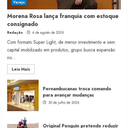
Varejo
Morena Rosa lança franquia com estoque
consignado
Redação
4 de agosto de 2026
Com formato Super Light, de menor investimento e sem
capital imobilizado em produtos, grupo busca expansão
no...
Read
Leia Mais
more
about
Morena
Rosa
Pernambucanas troca comando
lança
franquia
para avançar mudanças
com
estoque
30 de julho de 2026
consignado
Original Penguin pretende reduzir