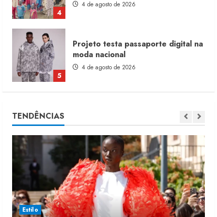
4 de agosto de 2026
4
Projeto testa passaporte digital na
moda nacional
4 de agosto de 2026
5
Dia dos Pais reforça retomada da
TENDÊNCIAS
moda no varejo
7 de agosto de 2026
1
Moda vende US$63,7 bilhões em
produtos licenciados
6 de agosto de 2026
2
Estilo