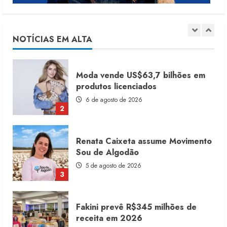
Dia dos Pais reforça retomada da
moda no varejo
7 de agosto de 2026
NOTÍCIAS EM ALTA
1
Moda vende US$63,7 bilhões em
produtos licenciados
6 de agosto de 2026
2
Renata Caixeta assume Movimento
Sou de Algodão
5 de agosto de 2026
3
Fakini prevê R$345 milhões de
receita em 2026