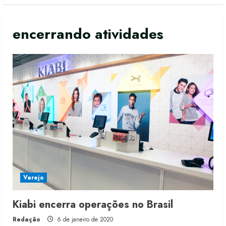
encerrando atividades
Varejo
Moda vende US$63,7 bilhões em
Kiabi encerra operações no Brasil
produtos licenciados
Redação
6 de janeiro de 2020
6 de agosto de 2026