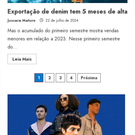
6 de agosto de 2026
Exportação de denim tem 5 meses de alta
2
Jussara Maturo
22 de julho de 2024
Mas o acumulado do primeiro semestre mostra vendas
Renata Caixeta assume Movimento
Sou de Algodão
menores em relação a 2023. Nesse primeiro semestre
5 de agosto de 2026
do...
3
Read
Leia Mais
more
about
Fakini prevê R$345 milhões de
Exportação
de
Paginação
receita em 2026
1
2
3
4
Próxima
denim
tem
4 de agosto de 2026
5
de
4
meses
de
alta
posts
Projeto testa passaporte digital na
moda nacional
4 de agosto de 2026
5