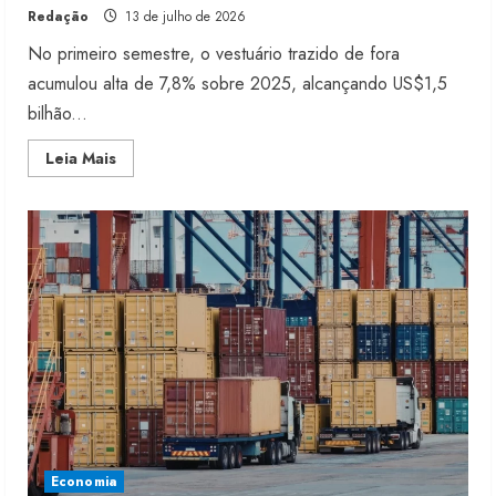
Redação
13 de julho de 2026
No primeiro semestre, o vestuário trazido de fora
acumulou alta de 7,8% sobre 2025, alcançando US$1,5
bilhão...
Read
Leia Mais
more
about
BALANÇA
COMERCIAL
TÊXTIL
2026:
Roupas
importadas
agravam
déficit
Economia