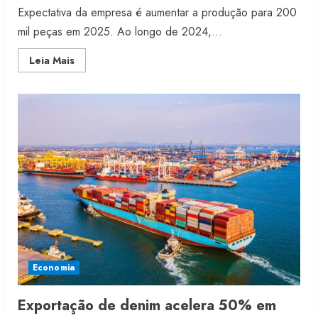
Expectativa da empresa é aumentar a produção para 200
mil peças em 2025. Ao longo de 2024,...
Read
Leia Mais
more
about
Onça
Preta
aplica
R$3
milhões
para
crescer
Economia
Exportação de denim acelera 50% em