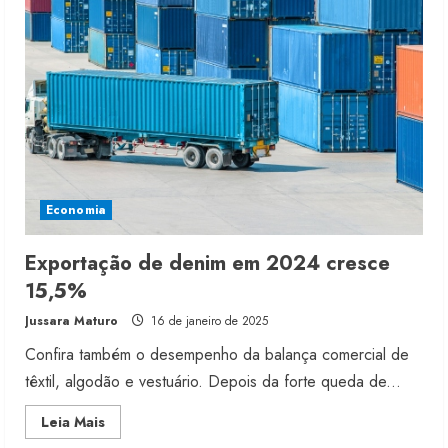
sobe
56%
no
1º
semestre
de
2025
Economia
Exportação de denim em 2024 cresce
15,5%
Jussara Maturo
16 de janeiro de 2025
Confira também o desempenho da balança comercial de
têxtil, algodão e vestuário. Depois da forte queda de...
Read
Leia Mais
more