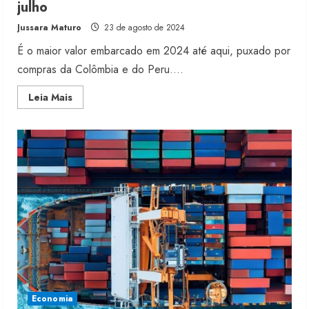
julho
Jussara Maturo
23 de agosto de 2024
É o maior valor embarcado em 2024 até aqui, puxado por
compras da Colômbia e do Peru....
Read
Leia Mais
more
about
Exportação
de
denim
acelera
50%
em
julho
Moda vende US$63,7 bilhões em
Economia
produtos licenciados