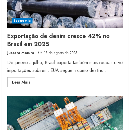
Economia
Exportação de denim cresce 42% no
Brasil em 2025
Jussara Maturo
18 de agosto de 2025
De janeiro a julho, Brasil exporta também mais roupas e vê
importações subirem; EUA seguem como destino...
Read
Leia Mais
more
about
Exportação
de
denim
cresce
42%
no
Brasil
em
2025