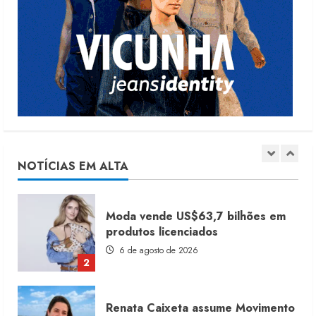
Dia dos Pais reforça retomada da
moda no varejo
7 de agosto de 2026
1
Moda vende US$63,7 bilhões em
produtos licenciados
6 de agosto de 2026
NOTÍCIAS EM ALTA
2
Renata Caixeta assume Movimento
Sou de Algodão
5 de agosto de 2026
3
Fakini prevê R$345 milhões de