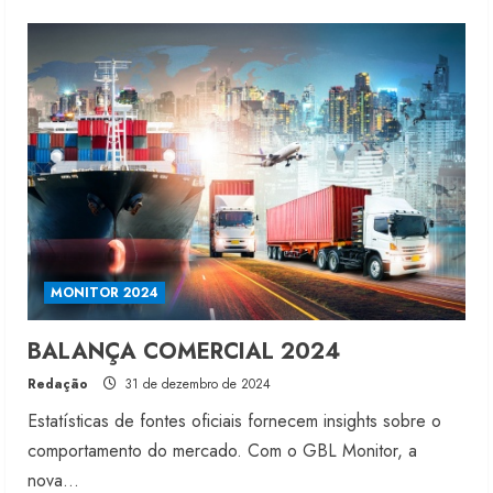
about
Exportação
de
denim
em
2024
cresce
15,5%
MONITOR 2024
BALANÇA COMERCIAL 2024
Redação
31 de dezembro de 2024
Estatísticas de fontes oficiais fornecem insights sobre o
comportamento do mercado. Com o GBL Monitor, a
nova...