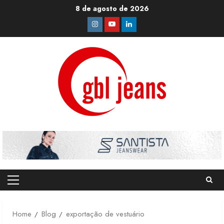
Skip
8 de agosto de 2026
to
Instagram
Youtube
Linkedin
content
Primary
Menu
Home
Blog
exportação de vestuário