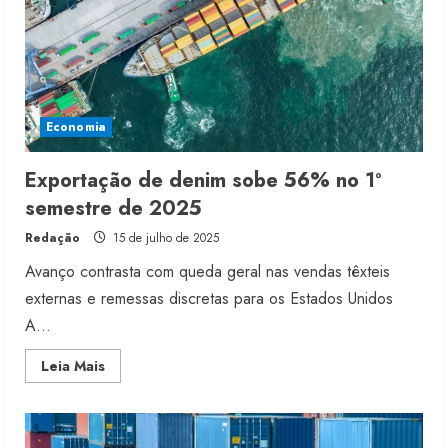
Economia
Exportação de denim sobe 56% no 1º
semestre de 2025
Redação
15 de julho de 2025
Avanço contrasta com queda geral nas vendas têxteis
externas e remessas discretas para os Estados Unidos
A...
Read
Leia Mais
more
about
Exportação
de
denim