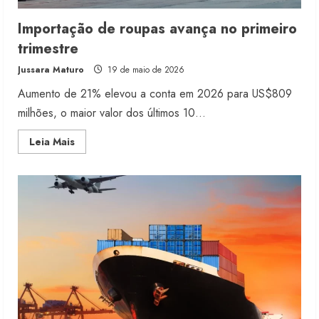
Importação de roupas avança no primeiro
trimestre
Jussara Maturo
19 de maio de 2026
Aumento de 21% elevou a conta em 2026 para US$809
milhões, o maior valor dos últimos 10...
Read
Leia Mais
more
about
Importação
de
roupas
avança
no
primeiro
trimestre