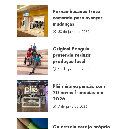
about
Morena
Rosa
Pernambucanas troca
lança
comando para avançar
franquia
com
mudanças
estoque
consignado
30 de julho de 2026
Original Penguin
pretende reduzir
produção local
21 de julho de 2026
Plié mira expansão com
20 novas franquias em
2026
7 de julho de 2026
On estreia varejo próprio