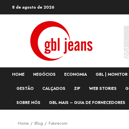
Skip
8 de agosto de 2026
to
content
HOME
NEGÓCIOS
ECONOMIA
GBL | MONITOR
GESTÃO
CALÇADOS
ZIP
WEB STORIES
G
SOBRE NÓS
GBL MAIS – GUIA DE FORNECEDORES
Home
Blog
Futurecom