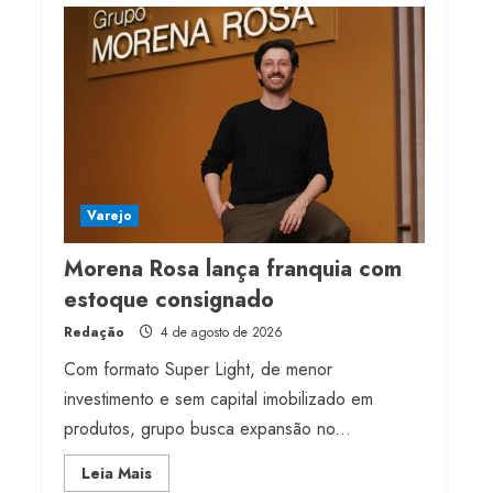
milhões de receita em
2026
4 de agosto de 2026
4
Projeto testa passaporte
digital na moda nacional
4 de agosto de 2026
Varejo
5
Morena Rosa lança franquia com
estoque consignado
Redação
4 de agosto de 2026
Com formato Super Light, de menor
investimento e sem capital imobilizado em
produtos, grupo busca expansão no...
Read
Leia Mais
more