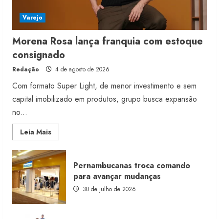
Varejo
Morena Rosa lança franquia com estoque
consignado
Redação
4 de agosto de 2026
Com formato Super Light, de menor investimento e sem
capital imobilizado em produtos, grupo busca expansão
no...
Read
Leia Mais
more
about
Morena
Rosa
Pernambucanas troca comando
lança
franquia
para avançar mudanças
com
estoque
30 de julho de 2026
consignado