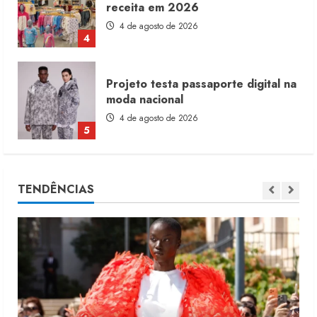
receita em 2026
4 de agosto de 2026
4
Projeto testa passaporte digital na
moda nacional
4 de agosto de 2026
5
Dia dos Pais reforça retomada da
TENDÊNCIAS
moda no varejo
7 de agosto de 2026
1
Moda vende US$63,7 bilhões em
produtos licenciados
6 de agosto de 2026
2