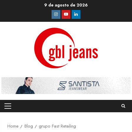
Skip
9 de agosto de 2026
to
Instagram
Youtube
Linkedin
content
Primary
Menu
Home
Blog
grupo Fast Retailing