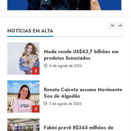
Dia dos Pais reforça retomada da
moda no varejo
7 de agosto de 2026
NOTÍCIAS EM ALTA
1
Moda vende US$63,7 bilhões em
produtos licenciados
6 de agosto de 2026
2
Renata Caixeta assume Movimento
Sou de Algodão
5 de agosto de 2026
3
Fakini prevê R$345 milhões de