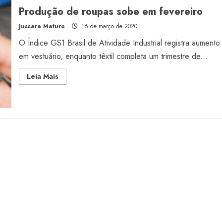
Produção de roupas sobe em fevereiro
Jussara Maturo
16 de março de 2020
O Índice GS1 Brasil de Atividade Industrial registra aumento
em vestuário, enquanto têxtil completa um trimestre de...
Read
Leia Mais
more
about
Produção
de
roupas
sobe
em
fevereiro