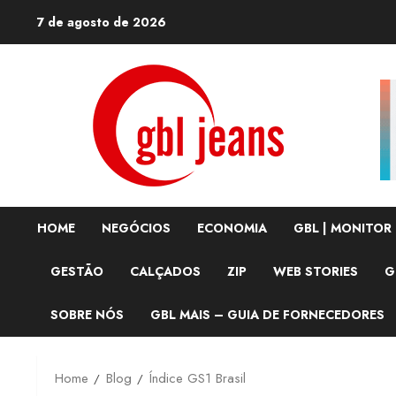
Skip
7 de agosto de 2026
to
content
HOME
NEGÓCIOS
ECONOMIA
GBL | MONITOR
GESTÃO
CALÇADOS
ZIP
WEB STORIES
G
SOBRE NÓS
GBL MAIS – GUIA DE FORNECEDORES
Home
Blog
Índice GS1 Brasil