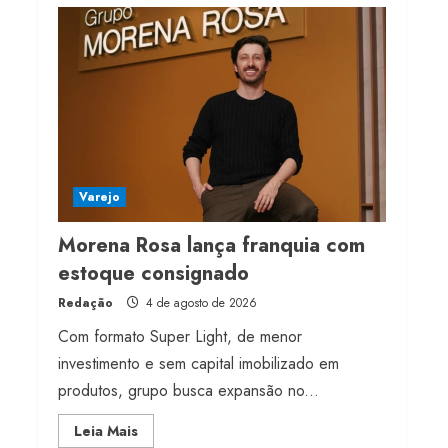
milhões de receita em
2026
4 de agosto de 2026
4
Projeto testa passaporte
digital na moda nacional
4 de agosto de 2026
Varejo
5
Morena Rosa lança franquia com
estoque consignado
Redação
4 de agosto de 2026
Com formato Super Light, de menor
investimento e sem capital imobilizado em
produtos, grupo busca expansão no...
Read
Leia Mais
more