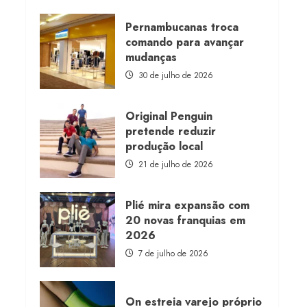
about
Morena
Rosa
Pernambucanas troca
lança
comando para avançar
franquia
com
mudanças
estoque
consignado
30 de julho de 2026
Original Penguin
pretende reduzir
produção local
21 de julho de 2026
Plié mira expansão com
20 novas franquias em
2026
7 de julho de 2026
On estreia varejo próprio