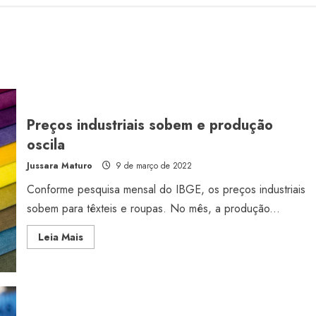
Preços industriais sobem e produção
oscila
Jussara Maturo
9 de março de 2022
Conforme pesquisa mensal do IBGE, os preços industriais
sobem para têxteis e roupas. No mês, a produção...
Read
Leia Mais
more
about
Preços
industriais
sobem
e
produção
oscila