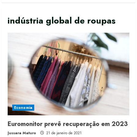
indústria global de roupas
Economia
Renata Caixeta assume Movimento
Euromonitor prevê recuperação em 2023
Sou de Algodão
Jussara Maturo
21 de janeiro de 2021
5 de agosto de 2026