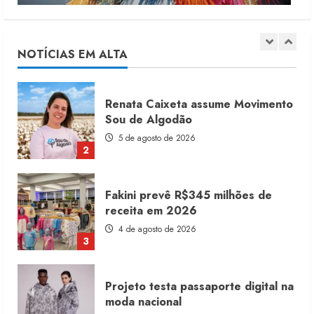
Moda vende US$63,7 bilhões em
produtos licenciados
6 de agosto de 2026
NOTÍCIAS EM ALTA
1
Renata Caixeta assume Movimento
Sou de Algodão
5 de agosto de 2026
2
Fakini prevê R$345 milhões de
receita em 2026
4 de agosto de 2026
3
Projeto testa passaporte digital na
moda nacional