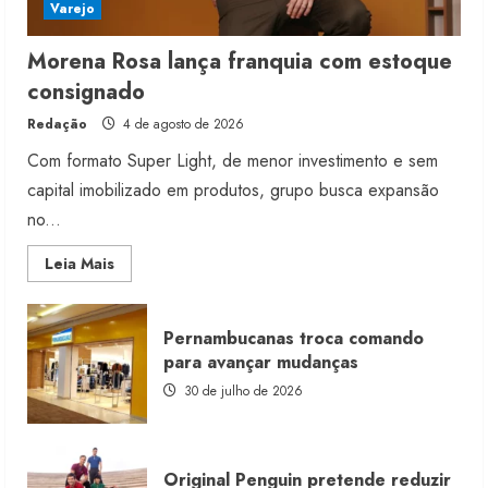
Varejo
Morena Rosa lança franquia com estoque
consignado
Redação
4 de agosto de 2026
Com formato Super Light, de menor investimento e sem
capital imobilizado em produtos, grupo busca expansão
no...
Read
Leia Mais
more
about
Morena
Rosa
Pernambucanas troca comando
lança
franquia
para avançar mudanças
com
estoque
30 de julho de 2026
consignado
Original Penguin pretende reduzir