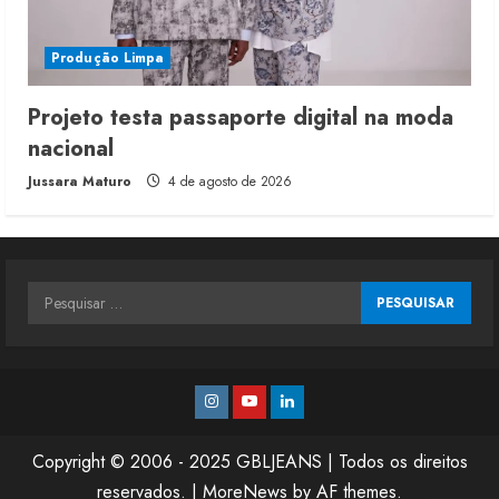
Produção Limpa
Projeto testa passaporte digital na moda
nacional
Jussara Maturo
4 de agosto de 2026
Pesquisar
por:
Instagram
Youtube
Linkedin
Copyright © 2006 - 2025 GBLJEANS | Todos os direitos
reservados.
|
MoreNews
by AF themes.