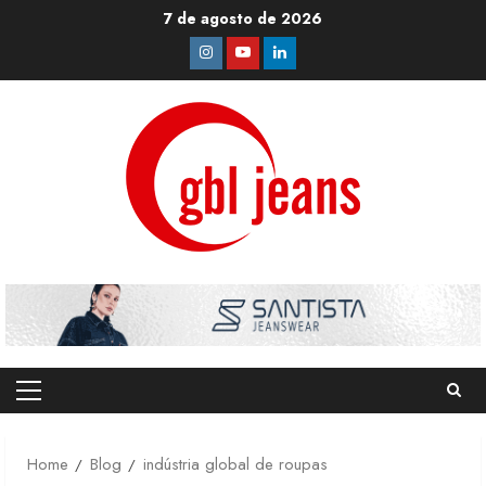
Skip
7 de agosto de 2026
to
Instagram
Youtube
Linkedin
content
Primary
Menu
Home
Blog
indústria global de roupas