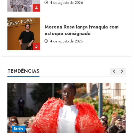
4 de agosto de 2026
4
Morena Rosa lança franquia com
estoque consignado
4 de agosto de 2026
5
Moda vende US$63,7 bilhões em
TENDÊNCIAS
produtos licenciados
6 de agosto de 2026
1
Renata Caixeta assume Movimento
Sou de Algodão
5 de agosto de 2026
2
Estilo