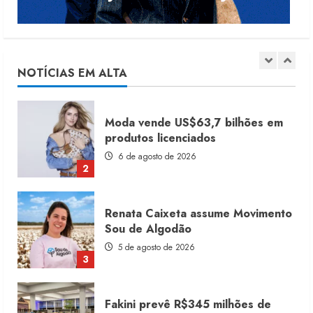
Dia dos Pais reforça retomada da
moda no varejo
7 de agosto de 2026
NOTÍCIAS EM ALTA
1
Moda vende US$63,7 bilhões em
produtos licenciados
6 de agosto de 2026
2
Renata Caixeta assume Movimento
Sou de Algodão
5 de agosto de 2026
3
Fakini prevê R$345 milhões de