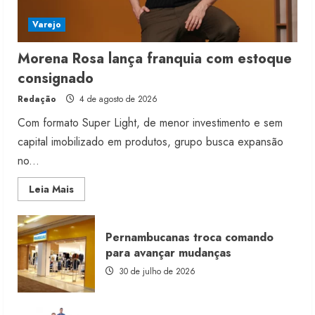
Varejo
Morena Rosa lança franquia com estoque
consignado
Redação
4 de agosto de 2026
Com formato Super Light, de menor investimento e sem
capital imobilizado em produtos, grupo busca expansão
no...
Read
Leia Mais
more
about
Morena
Rosa
Pernambucanas troca comando
lança
franquia
para avançar mudanças
com
estoque
30 de julho de 2026
consignado