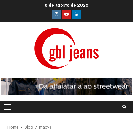
Skip
8 de agosto de 2026
to
Instagram
Youtube
Linkedin
content
Primary
Menu
Home
Blog
macys