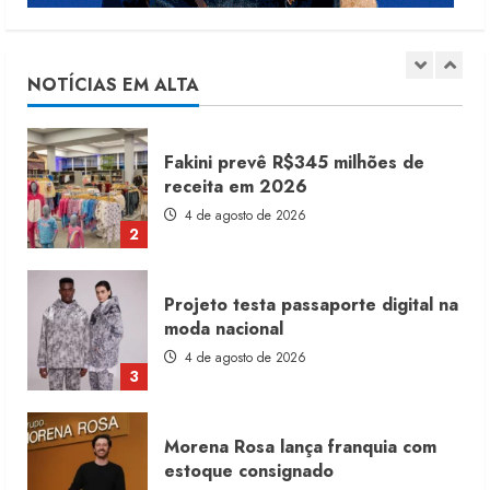
Renata Caixeta assume Movimento
Sou de Algodão
5 de agosto de 2026
1
NOTÍCIAS EM ALTA
Fakini prevê R$345 milhões de
receita em 2026
4 de agosto de 2026
2
Projeto testa passaporte digital na
moda nacional
4 de agosto de 2026
3
Morena Rosa lança franquia com
estoque consignado
4 de agosto de 2026