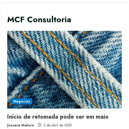
MCF Consultoria
Negócios
Fakini prevê R$345 milhões de
Início de retomada pode ser em maio
receita em 2026
4 de agosto de 2026
Jussara Maturo
2 de abril de 2020
2