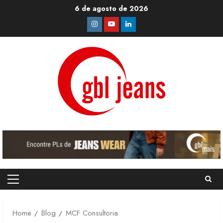
Skip
6 de agosto de 2026
to
Instagram
Youtube
Linkedin
content
Primary
Menu
Home
Blog
MCF Consultoria