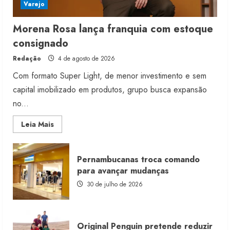
Varejo
Morena Rosa lança franquia com estoque
consignado
Redação
4 de agosto de 2026
Com formato Super Light, de menor investimento e sem
capital imobilizado em produtos, grupo busca expansão
no...
Read
Leia Mais
more
about
Morena
Rosa
Pernambucanas troca comando
lança
franquia
para avançar mudanças
com
estoque
30 de julho de 2026
consignado
Original Penguin pretende reduzir