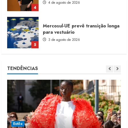
4
Mercosul-UE prevê transição longa
para vestuário
3 de agosto de 2026
5
Renata Caixeta assume Movimento
Sou de Algodão
TENDÊNCIAS
5 de agosto de 2026
1
Fakini prevê R$345 milhões de
receita em 2026
4 de agosto de 2026
2
Estilo