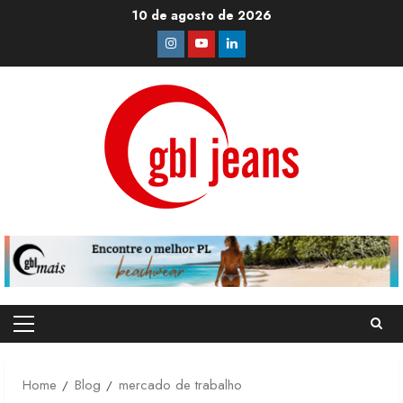
Skip
10 de agosto de 2026
to
Instagram
Youtube
Linkedin
content
Primary
Menu
Home
Blog
mercado de trabalho