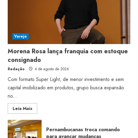
4 de agosto de 2026
5
Varejo
Morena Rosa lança franquia com estoque
consignado
Redação
4 de agosto de 2026
Com formato Super Light, de menor investimento e sem
capital imobilizado em produtos, grupo busca expansão
no...
Read
Leia Mais
more
about
Morena
Rosa
Pernambucanas troca comando
lança
franquia
para avançar mudanças