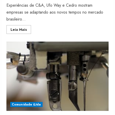
Experiências de C&A, Ufo Way e Cedro mostram
empresas se adaptando aos novos tempos no mercado
brasileiro...
Read
Leia Mais
more
about
Congresso
discute
tecnologia
e
trabalho
Comunidade iLtda