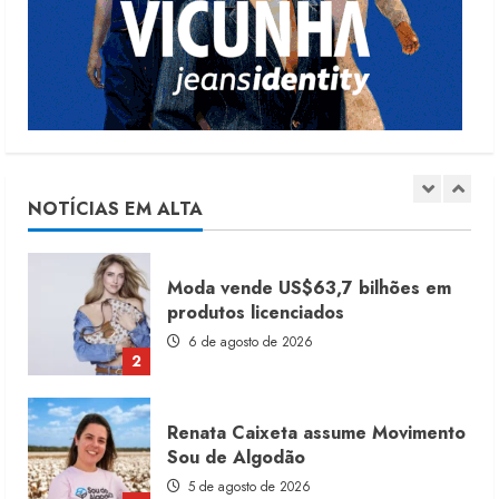
moda nacional
4 de agosto de 2026
5
Dia dos Pais reforça retomada da
moda no varejo
7 de agosto de 2026
NOTÍCIAS EM ALTA
1
Moda vende US$63,7 bilhões em
produtos licenciados
6 de agosto de 2026
2
Renata Caixeta assume Movimento
Sou de Algodão
5 de agosto de 2026