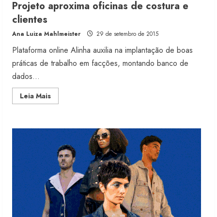
Projeto aproxima oficinas de costura e
clientes
Moda vende US$63,7 bilhões em
Ana Luiza Mahlmeister
29 de setembro de 2015
produtos licenciados
Plataforma online Alinha auxilia na implantação de boas
6 de agosto de 2026
2
práticas de trabalho em facções, montando banco de
dados...
Renata Caixeta assume Movimento
Read
Leia Mais
Sou de Algodão
more
about
5 de agosto de 2026
Projeto
3
aproxima
oficinas
de
costura
e
Fakini prevê R$345 milhões de
clientes
receita em 2026
4 de agosto de 2026
4
Projeto testa passaporte digital na