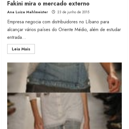
Fakini mira o mercado externo
Ana Luiza Mahlmeister
23 de junho de 2015
Empresa negocia com distribuidores no Líbano para
alcançar vários países do Oriente Médio, além de estudar
entrada...
Read
Leia Mais
more
about
Fakini
mira
o
mercado
externo
Fakini prevê R$345 milhões de
receita em 2026