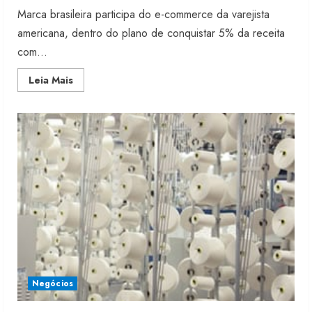
Marca brasileira participa do e-commerce da varejista
americana, dentro do plano de conquistar 5% da receita
com...
Read
Leia Mais
more
about
Colcci
passa
a
ser
vendida
na
Macy’s
Negócios