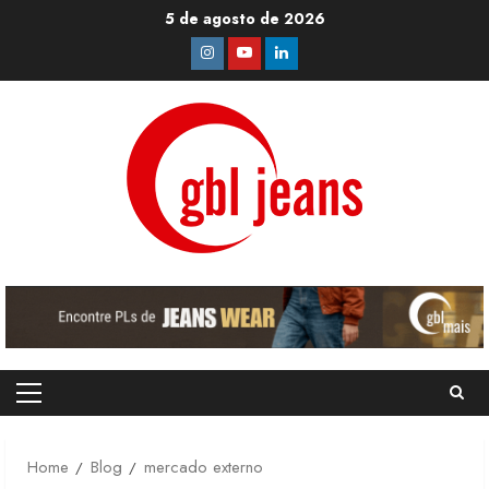
Skip
5 de agosto de 2026
to
Instagram
Youtube
Linkedin
content
Primary
Menu
Home
Blog
mercado externo