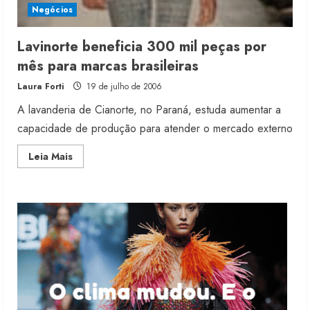
4 de agosto de 2026
Negócios
2
Lavinorte beneficia 300 mil peças por
Projeto testa passaporte digital na
mês para marcas brasileiras
moda nacional
Laura Forti
19 de julho de 2006
4 de agosto de 2026
3
A lavanderia de Cianorte, no Paraná, estuda aumentar a
capacidade de produção para atender o mercado externo
Morena Rosa lança franquia com
Read
Leia Mais
estoque consignado
more
about
4 de agosto de 2026
Lavinorte
4
beneficia
300
mil
peças
por
Mercosul-UE prevê transição longa
mês
para vestuário
para
marcas
brasileiras
3 de agosto de 2026
5