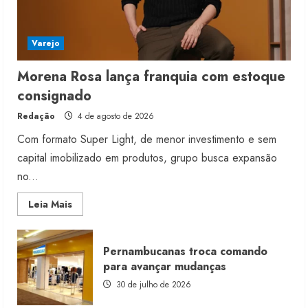
Varejo
Morena Rosa lança franquia com estoque
consignado
Redação
4 de agosto de 2026
Com formato Super Light, de menor investimento e sem
capital imobilizado em produtos, grupo busca expansão
no...
Read
Leia Mais
more
about
Morena
Rosa
Pernambucanas troca comando
lança
franquia
para avançar mudanças
com
estoque
30 de julho de 2026
consignado