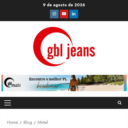
Skip
9 de agosto de 2026
to
Instagram
Youtube
Linkedin
content
Primary
Menu
Home
Blog
Mintel