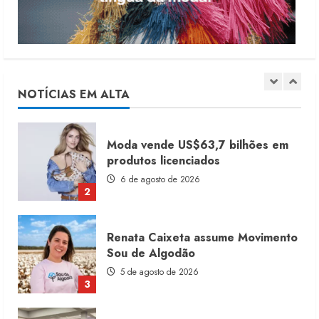
5
Dia dos Pais reforça retomada da
moda no varejo
7 de agosto de 2026
NOTÍCIAS EM ALTA
1
Moda vende US$63,7 bilhões em
produtos licenciados
6 de agosto de 2026
2
Renata Caixeta assume Movimento
Sou de Algodão
5 de agosto de 2026
3