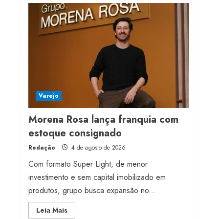
Projeto testa passaporte
digital na moda nacional
4 de agosto de 2026
4
Morena Rosa lança
franquia com estoque
consignado
Varejo
4 de agosto de 2026
5
Morena Rosa lança franquia com
estoque consignado
Redação
4 de agosto de 2026
Com formato Super Light, de menor
investimento e sem capital imobilizado em
produtos, grupo busca expansão no...
Read
Leia Mais
more