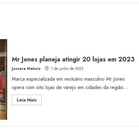
Mr Jones planeja atingir 20 lojas em 2023
Jussara Maturo
1 de junho de 2022
Marca especializada em vestuário masculino Mr Jones
opera com oito lojas de varejo em cidades da região...
Read
Leia Mais
more
about
Mr
Jones
planeja
atingir
20
lojas
em