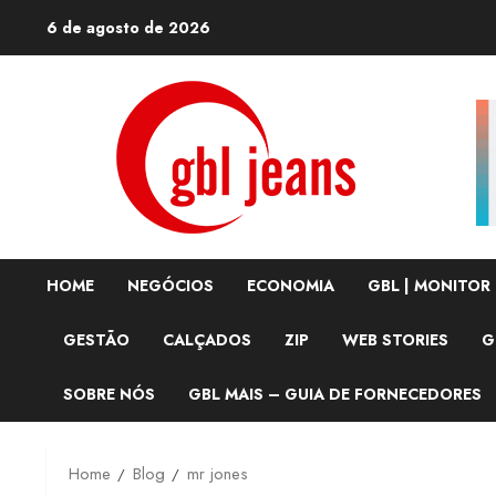
Skip
6 de agosto de 2026
to
content
HOME
NEGÓCIOS
ECONOMIA
GBL | MONITOR
GESTÃO
CALÇADOS
ZIP
WEB STORIES
G
SOBRE NÓS
GBL MAIS – GUIA DE FORNECEDORES
Home
Blog
mr jones