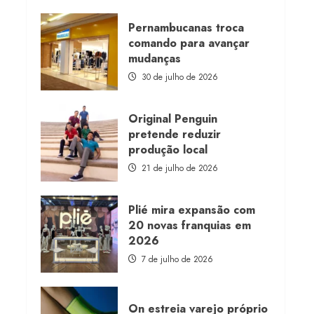
about
Morena
Rosa
Pernambucanas troca
lança
comando para avançar
franquia
com
mudanças
estoque
consignado
30 de julho de 2026
Original Penguin
pretende reduzir
produção local
21 de julho de 2026
Plié mira expansão com
20 novas franquias em
2026
7 de julho de 2026
On estreia varejo próprio