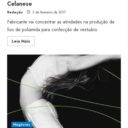
Celanese
Redação
3 de fevereiro de 2017
Fabricante vai concentrar as atividades na produção de
fios de poliamida para confecção de vestuário.
Read
Leia Mais
more
about
Nilit
vende
divisão
de
plástico
para
Celanese
Negócios