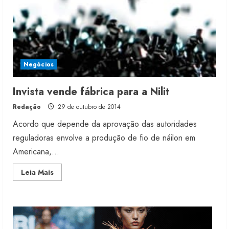
Renata Caixeta assume Movimento
Sou de Algodão
5 de agosto de 2026
Negócios
2
Invista vende fábrica para a Nilit
Fakini prevê R$345 milhões de
Redação
29 de outubro de 2014
receita em 2026
Acordo que depende da aprovação das autoridades
4 de agosto de 2026
3
reguladoras envolve a produção de fio de náilon em
Americana,...
Projeto testa passaporte digital na
Read
Leia Mais
moda nacional
more
about
4 de agosto de 2026
Invista
4
vende
fábrica
para
a