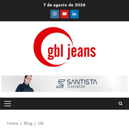
Skip
7 de agosto de 2026
to
Instagram
Youtube
Linkedin
content
Primary
Menu
Home
Blog
nilit