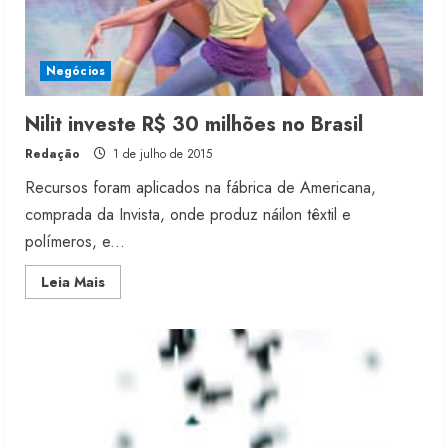
Negócios
Nilit investe R$ 30 milhões no Brasil
Redação
1 de julho de 2015
Recursos foram aplicados na fábrica de Americana,
comprada da Invista, onde produz náilon têxtil e
polímeros, e...
Read
Leia Mais
more
about
Nilit
investe
R$
30
milhões
no
Brasil