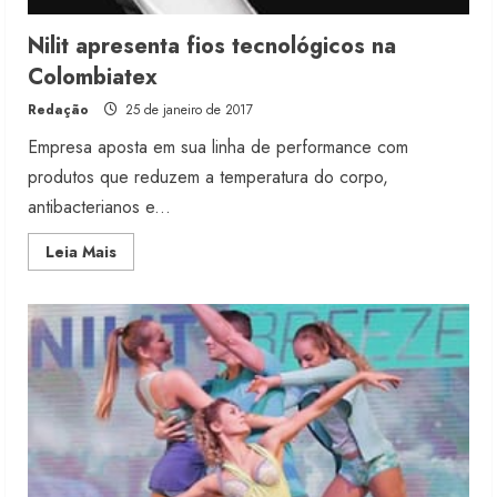
Nilit apresenta fios tecnológicos na
Colombiatex
Redação
25 de janeiro de 2017
Empresa aposta em sua linha de performance com
produtos que reduzem a temperatura do corpo,
antibacterianos e...
Read
Leia Mais
more
about
Nilit
apresenta
fios
tecnológicos
na
Colombiatex