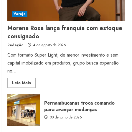
Varejo
Morena Rosa lança franquia com estoque
consignado
Redação
4 de agosto de 2026
Com formato Super Light, de menor investimento e sem
capital imobilizado em produtos, grupo busca expansão
no...
Read
Leia Mais
more
about
Morena
Rosa
Pernambucanas troca comando
lança
franquia
para avançar mudanças
com
estoque
30 de julho de 2026
consignado