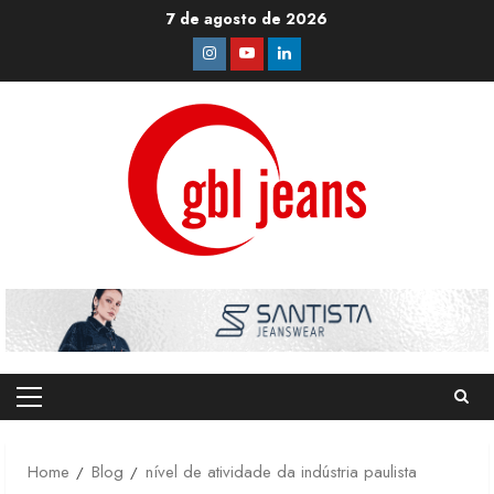
Skip
7 de agosto de 2026
to
Instagram
Youtube
Linkedin
content
Primary
Menu
Home
Blog
nível de atividade da indústria paulista