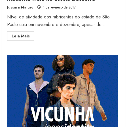
produtos licenciados
Jussara Maturo
1 de fevereiro de 2017
6 de agosto de 2026
2
Nível de atividade dos fabricantes do estado de São
Paulo caiu em novembro e dezembro, apesar de...
Renata Caixeta assume Movimento
Read
Leia Mais
Sou de Algodão
more
about
5 de agosto de 2026
Indústria
3
freia
no
último
bimestre
Fakini prevê R$345 milhões de
receita em 2026
4 de agosto de 2026
4
Projeto testa passaporte digital na
moda nacional
4 de agosto de 2026
5