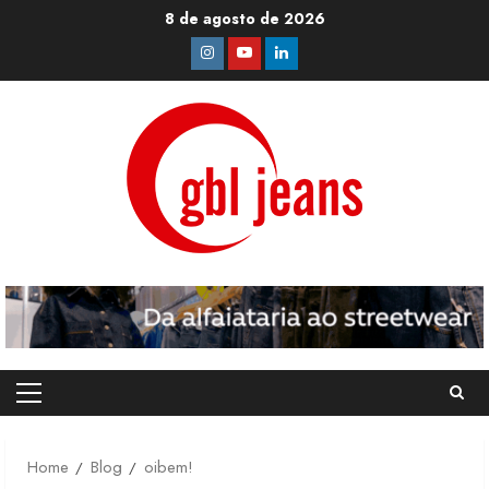
Skip
8 de agosto de 2026
to
Instagram
Youtube
Linkedin
content
Primary
Menu
Home
Blog
oibem!