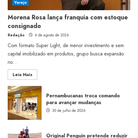
Varejo
Morena Rosa lança franquia com estoque
consignado
Redação
4 de agosto de 2026
Com formato Super Light, de menor investimento e sem
capital imobilizado em produtos, grupo busca expansão
no...
Read
Leia Mais
more
about
Morena
Rosa
Pernambucanas troca comando
lança
franquia
para avançar mudanças
com
estoque
30 de julho de 2026
consignado
Original Penguin pretende reduzir