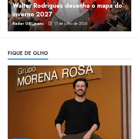
Walter Rodrigues desenha o mapa do
Fakini prevê R$345 milhões de
inverno 2027
r
receita em 2026
Radar GBLjeans
17 de julho de 2026
J
4 de agosto de 2026
4
Projeto testa passaporte digital na
FIQUE DE OLHO
moda nacional
4 de agosto de 2026
5