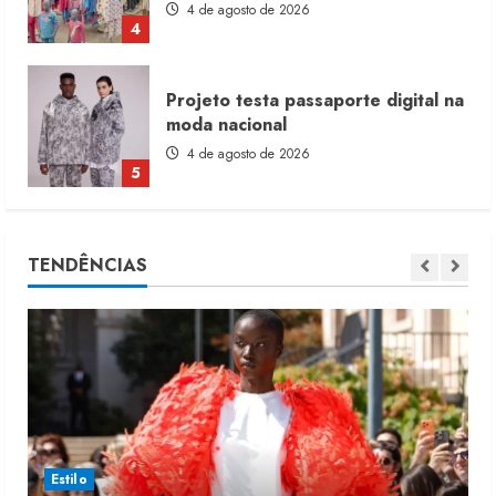
4 de agosto de 2026
5
Dia dos Pais reforça retomada da
moda no varejo
7 de agosto de 2026
1
Moda vende US$63,7 bilhões em
TENDÊNCIAS
produtos licenciados
6 de agosto de 2026
2
Renata Caixeta assume Movimento
Sou de Algodão
5 de agosto de 2026
3
Estilo