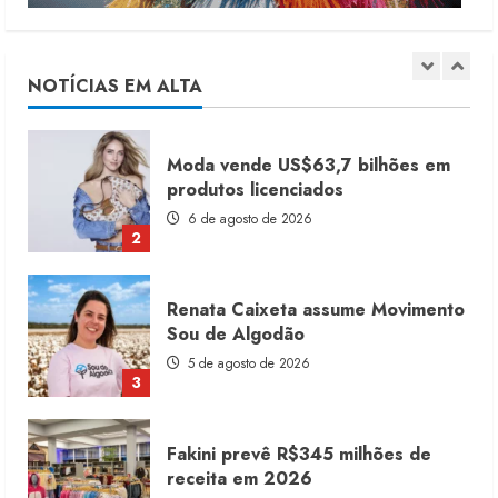
Moda vende US$63,7 bilhões em
produtos licenciados
6 de agosto de 2026
NOTÍCIAS EM ALTA
2
Renata Caixeta assume Movimento
Sou de Algodão
5 de agosto de 2026
3
Fakini prevê R$345 milhões de
receita em 2026
4 de agosto de 2026
4
Projeto testa passaporte digital na
moda nacional