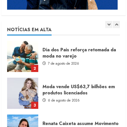
Alto Giro prevê 28 novas franquias
até fim de 2027
10 de agosto de 2026
1
NOTÍCIAS EM ALTA
Dia dos Pais reforça retomada da
moda no varejo
7 de agosto de 2026
2
Moda vende US$63,7 bilhões em
produtos licenciados
6 de agosto de 2026
3
Renata Caixeta assume Movimento
Sou de Algodão