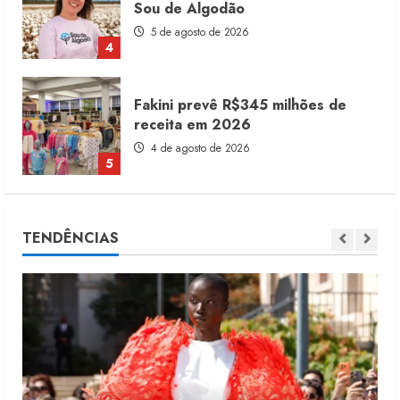
5 de agosto de 2026
4
Fakini prevê R$345 milhões de
receita em 2026
4 de agosto de 2026
5
Alto Giro prevê 28 novas franquias
até fim de 2027
TENDÊNCIAS
10 de agosto de 2026
1
Dia dos Pais reforça retomada da
moda no varejo
7 de agosto de 2026
2