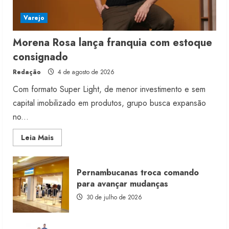
Varejo
Morena Rosa lança franquia com estoque
consignado
Redação
4 de agosto de 2026
Com formato Super Light, de menor investimento e sem
capital imobilizado em produtos, grupo busca expansão
no...
Read
Leia Mais
more
about
Morena
Rosa
Pernambucanas troca comando
lança
franquia
para avançar mudanças
com
estoque
30 de julho de 2026
consignado