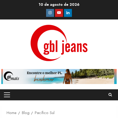
Skip
10 de agosto de 2026
to
Instagram
Youtube
Linkedin
content
Primary
Menu
Home
Blog
Pacífico Sul