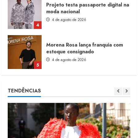
Projeto testa passaporte digital na
moda nacional
4 de agosto de 2026
4
Morena Rosa lança franquia com
estoque consignado
4 de agosto de 2026
5
Moda vende US$63,7 bilhões em
TENDÊNCIAS
produtos licenciados
6 de agosto de 2026
1
Renata Caixeta assume Movimento
Sou de Algodão