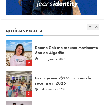
5
Moda vende US$63,7 bilhões em
produtos licenciados
6 de agosto de 2026
NOTÍCIAS EM ALTA
1
Renata Caixeta assume Movimento
Sou de Algodão
5 de agosto de 2026
2
Fakini prevê R$345 milhões de
receita em 2026
4 de agosto de 2026
3