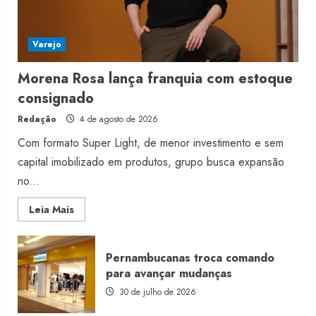
Varejo
Morena Rosa lança franquia com estoque
consignado
Redação
4 de agosto de 2026
Com formato Super Light, de menor investimento e sem
capital imobilizado em produtos, grupo busca expansão
no...
Read
Leia Mais
more
about
Morena
Rosa
Pernambucanas troca comando
lança
franquia
para avançar mudanças
com
estoque
30 de julho de 2026
consignado