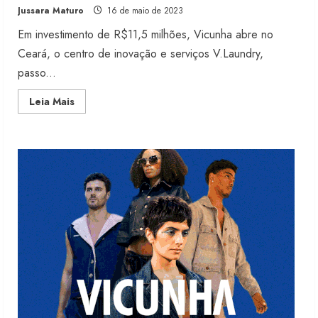
Renata Caixeta assume Movimento
Jussara Maturo
16 de maio de 2023
Sou de Algodão
Em investimento de R$11,5 milhões, Vicunha abre no
5 de agosto de 2026
2
Ceará, o centro de inovação e serviços V.Laundry,
passo...
Fakini prevê R$345 milhões de
Read
Leia Mais
receita em 2026
more
about
4 de agosto de 2026
Vicunha
3
abre
no
Ceará
centro
de
Projeto testa passaporte digital na
R$11,5
moda nacional
milhões
4 de agosto de 2026
4
Morena Rosa lança franquia com
estoque consignado
4 de agosto de 2026