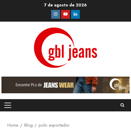
Skip
7 de agosto de 2026
to
Instagram
Youtube
Linkedin
content
Primary
Menu
Home
Blog
polo exportador