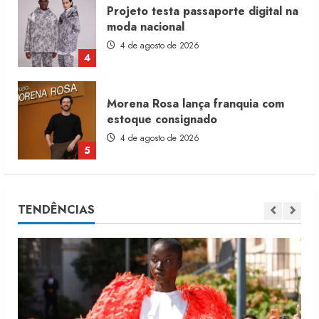
Projeto testa passaporte digital na
moda nacional
4 de agosto de 2026
4
Morena Rosa lança franquia com
estoque consignado
4 de agosto de 2026
5
Moda vende US$63,7 bilhões em
TENDÊNCIAS
produtos licenciados
6 de agosto de 2026
1
Renata Caixeta assume Movimento
Sou de Algodão