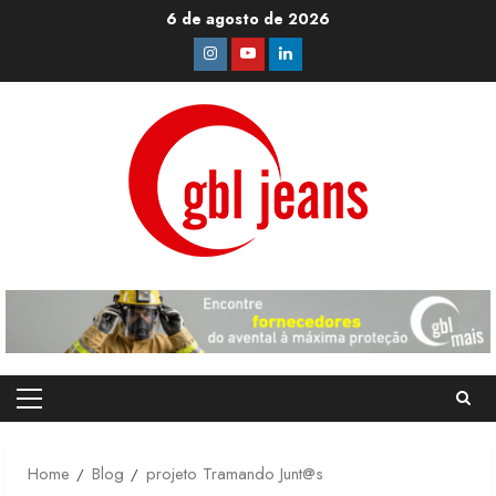
Skip
6 de agosto de 2026
to
Instagram
Youtube
Linkedin
content
Primary
Menu
Home
Blog
projeto Tramando Junt@s