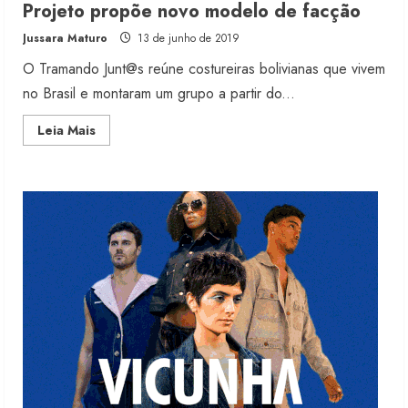
Projeto propõe novo modelo de facção
Sou de Algodão
Jussara Maturo
13 de junho de 2019
5 de agosto de 2026
2
O Tramando Junt@s reúne costureiras bolivianas que vivem
no Brasil e montaram um grupo a partir do...
Fakini prevê R$345 milhões de
Read
Leia Mais
receita em 2026
more
about
4 de agosto de 2026
Projeto
3
propõe
novo
modelo
de
facção
Projeto testa passaporte digital na
moda nacional
4 de agosto de 2026
4
Morena Rosa lança franquia com
estoque consignado
4 de agosto de 2026