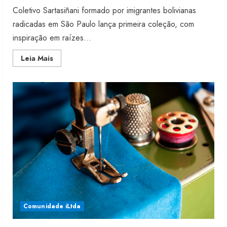
Coletivo Sartasiñani formado por imigrantes bolivianas
radicadas em São Paulo lança primeira coleção, com
inspiração em raízes...
Read
Leia Mais
more
about
Imigrantes
criam
coletivo
de
costura
Comunidade iLtda
Renata Caixeta assume Movimento