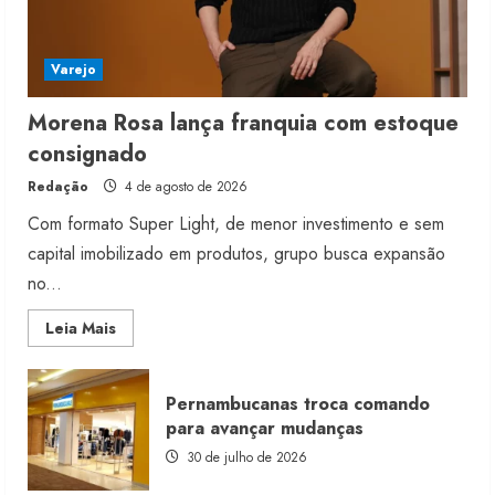
Varejo
Morena Rosa lança franquia com estoque
consignado
Redação
4 de agosto de 2026
Com formato Super Light, de menor investimento e sem
capital imobilizado em produtos, grupo busca expansão
no...
Read
Leia Mais
more
about
Morena
Rosa
Pernambucanas troca comando
lança
franquia
para avançar mudanças
com
estoque
30 de julho de 2026
consignado