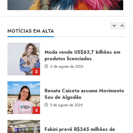
Dia dos Pais reforça retomada da
moda no varejo
7 de agosto de 2026
NOTÍCIAS EM ALTA
1
Moda vende US$63,7 bilhões em
produtos licenciados
6 de agosto de 2026
2
Renata Caixeta assume Movimento
Sou de Algodão
5 de agosto de 2026
3
Fakini prevê R$345 milhões de