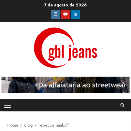
Skip
7 de agosto de 2026
to
Instagram
Youtube
Linkedin
content
Primary
Menu
Home
Blog
rebecca minkoff