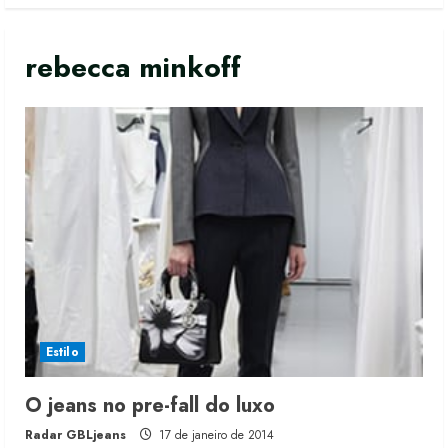
rebecca minkoff
Estilo
O jeans no pre-fall do luxo
Moda vende US$63,7 bilhões em
Radar GBLjeans
17 de janeiro de 2014
produtos licenciados