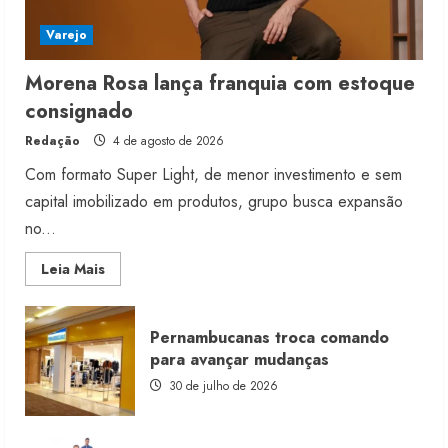
Varejo
Morena Rosa lança franquia com estoque
consignado
Redação
4 de agosto de 2026
Com formato Super Light, de menor investimento e sem
capital imobilizado em produtos, grupo busca expansão
no...
Read
Leia Mais
more
about
Morena
Rosa
Pernambucanas troca comando
lança
franquia
para avançar mudanças
com
estoque
30 de julho de 2026
consignado