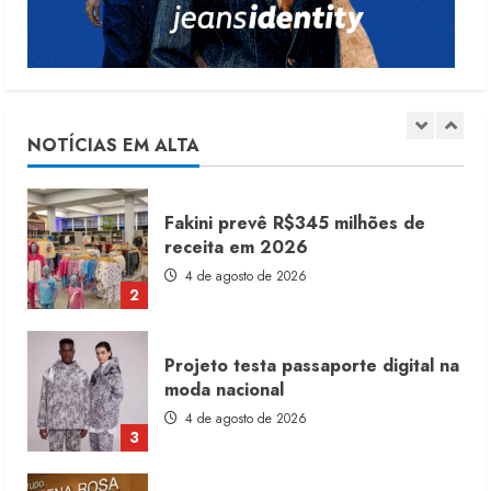
5
Renata Caixeta assume Movimento
Sou de Algodão
5 de agosto de 2026
NOTÍCIAS EM ALTA
1
Fakini prevê R$345 milhões de
receita em 2026
4 de agosto de 2026
2
Projeto testa passaporte digital na
moda nacional
4 de agosto de 2026
3