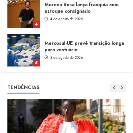
Morena Rosa lança franquia com
estoque consignado
4 de agosto de 2026
4
Mercosul-UE prevê transição longa
para vestuário
3 de agosto de 2026
5
Renata Caixeta assume Movimento
TENDÊNCIAS
Sou de Algodão
5 de agosto de 2026
1
Fakini prevê R$345 milhões de
receita em 2026