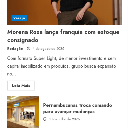
Varejo
Morena Rosa lança franquia com estoque
consignado
Redação
4 de agosto de 2026
Com formato Super Light, de menor investimento e sem
capital imobilizado em produtos, grupo busca expansão
no...
Read
Leia Mais
more
about
Morena
Rosa
Pernambucanas troca comando
lança
franquia
para avançar mudanças
com
estoque
30 de julho de 2026
consignado