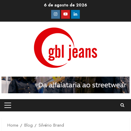
Skip
6 de agosto de 2026
to
Instagram
Youtube
Linkedin
content
Primary
Menu
Home
Blog
Silvério Brand