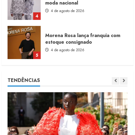
estoque consignado
4 de agosto de 2026
5
Moda vende US$63,7 bilhões em
produtos licenciados
6 de agosto de 2026
1
Renata Caixeta assume Movimento
TENDÊNCIAS
Sou de Algodão
5 de agosto de 2026
2
Fakini prevê R$345 milhões de
receita em 2026
4 de agosto de 2026
3