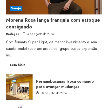
Varejo
Morena Rosa lança franquia com estoque
consignado
Redação
4 de agosto de 2026
Com formato Super Light, de menor investimento e sem
capital imobilizado em produtos, grupo busca expansão
no...
Read
Leia Mais
more
about
Morena
Rosa
Pernambucanas troca comando
lança
franquia
para avançar mudanças
com
estoque
30 de julho de 2026
consignado