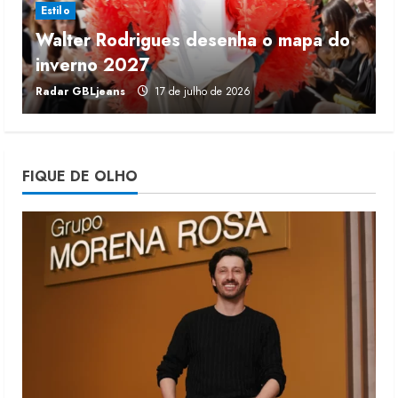
Estilo
Walter Rodrigues desenha o mapa do
Projeto testa passaporte digital na
inverno 2027
r
moda nacional
Radar GBLjeans
17 de julho de 2026
J
4 de agosto de 2026
4
Morena Rosa lança franquia com
FIQUE DE OLHO
estoque consignado
4 de agosto de 2026
5