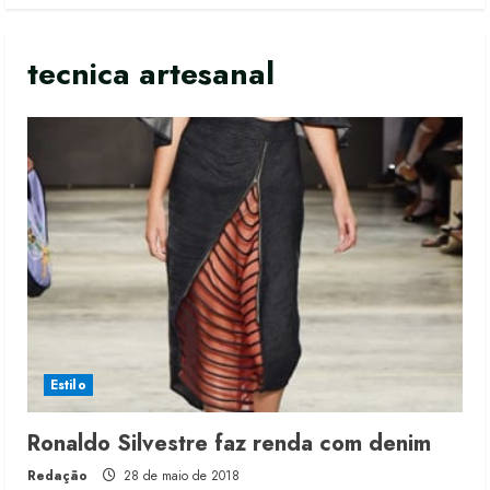
tecnica artesanal
Renata Caixeta assume Movimento
Sou de Algodão
5 de agosto de 2026
Estilo
2
Ronaldo Silvestre faz renda com denim
Fakini prevê R$345 milhões de
Redação
28 de maio de 2018
receita em 2026