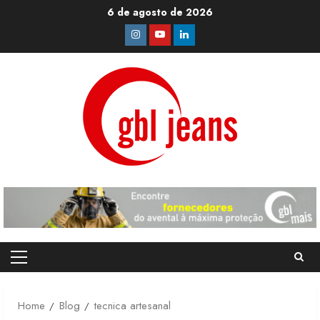
Skip
6 de agosto de 2026
to
Instagram
Youtube
Linkedin
content
Primary
Menu
Home
Blog
tecnica artesanal