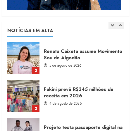
Renata Caixeta assume Movimento
Sou de Algodão
5 de agosto de 2026
NOTÍCIAS EM ALTA
2
Fakini prevê R$345 milhões de
receita em 2026
4 de agosto de 2026
3
Projeto testa passaporte digital na
moda nacional
4 de agosto de 2026
4
Morena Rosa lança franquia com