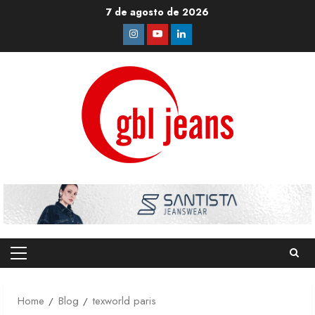
Skip
7 de agosto de 2026
to
Instagram
Youtube
Linkedin
content
Primary
Menu
Home
Blog
texworld paris