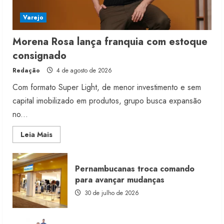
Varejo
Morena Rosa lança franquia com estoque
consignado
Redação
4 de agosto de 2026
Com formato Super Light, de menor investimento e sem
capital imobilizado em produtos, grupo busca expansão
no...
Read
Leia Mais
more
about
Morena
Rosa
Pernambucanas troca comando
lança
franquia
para avançar mudanças
com
estoque
30 de julho de 2026
consignado