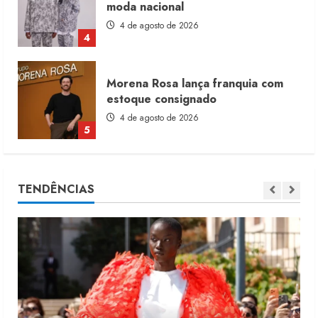
moda nacional
4 de agosto de 2026
4
Morena Rosa lança franquia com
estoque consignado
4 de agosto de 2026
5
Moda vende US$63,7 bilhões em
TENDÊNCIAS
produtos licenciados
6 de agosto de 2026
1
Renata Caixeta assume Movimento
Sou de Algodão
5 de agosto de 2026
2