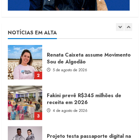
Moda vende US$63,7 bilhões em
produtos licenciados
6 de agosto de 2026
NOTÍCIAS EM ALTA
1
Renata Caixeta assume Movimento
Sou de Algodão
5 de agosto de 2026
2
Fakini prevê R$345 milhões de
receita em 2026
4 de agosto de 2026
3
Projeto testa passaporte digital na