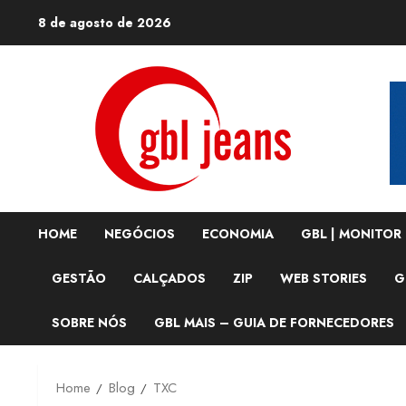
Skip
8 de agosto de 2026
to
content
HOME
NEGÓCIOS
ECONOMIA
GBL | MONITOR
GESTÃO
CALÇADOS
ZIP
WEB STORIES
G
SOBRE NÓS
GBL MAIS – GUIA DE FORNECEDORES
Home
Blog
TXC