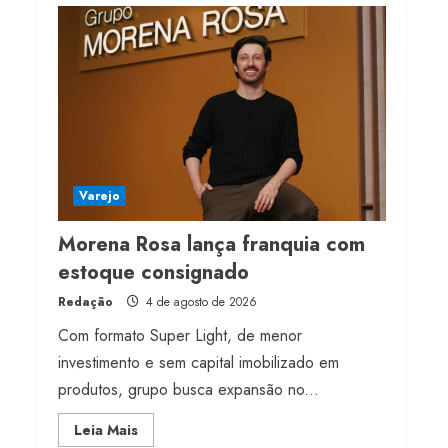
milhões de receita em
2026
4 de agosto de 2026
4
Projeto testa passaporte
digital na moda nacional
4 de agosto de 2026
Varejo
5
Morena Rosa lança franquia com
estoque consignado
Redação
4 de agosto de 2026
Com formato Super Light, de menor
investimento e sem capital imobilizado em
produtos, grupo busca expansão no...
Read
Leia Mais
more