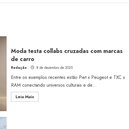
Moda testa collabs cruzadas com marcas
de carro
Redação
8 de dezembro de 2025
Entre os exemplos recentes estão Piet x Peugeot e TXC x
RAM conectando universos culturais e de...
Read
Leia Mais
more
about
Moda
testa
collabs
cruzadas
com
marcas