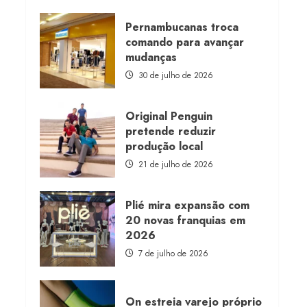
about
Morena
Rosa
Pernambucanas troca
lança
comando para avançar
franquia
com
mudanças
estoque
consignado
30 de julho de 2026
Original Penguin
pretende reduzir
produção local
21 de julho de 2026
Plié mira expansão com
20 novas franquias em
2026
7 de julho de 2026
On estreia varejo próprio