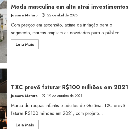
de
Moda masculina em alta atrai investimentos
carro
Jussara Maturo
22 de abril de 2025
Com preços em ascensão, acima da inflação para o
segmento, marcas ampliam as novidades para o público...
Read
Leia Mais
more
about
Moda
masculina
em
alta
atrai
investimentos
TXC prevê faturar R$100 milhões em 2021
Jussara Maturo
19 de outubro de 2021
Marca de roupas infantis e adultos de Goiânia, TXC prevê
faturar R$100 milhões em 2021, com projeto...
Read
Leia Mais
more