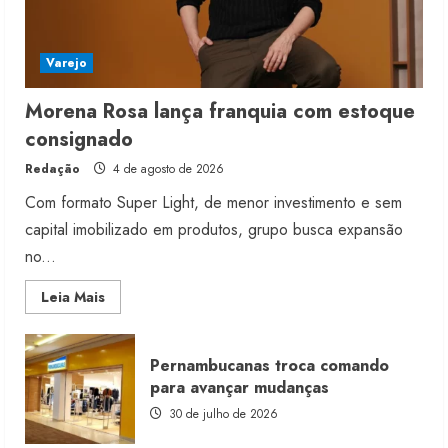
Varejo
Morena Rosa lança franquia com estoque
consignado
Redação
4 de agosto de 2026
Com formato Super Light, de menor investimento e sem
capital imobilizado em produtos, grupo busca expansão
no...
Read
Leia Mais
more
about
Morena
Rosa
Pernambucanas troca comando
lança
franquia
para avançar mudanças
com
estoque
30 de julho de 2026
consignado