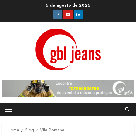
Skip
6 de agosto de 2026
to
Instagram
Youtube
Linkedin
content
Primary
Menu
Home
Blog
Vila Romana