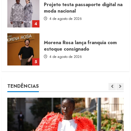
Projeto testa passaporte digital na
moda nacional
4 de agosto de 2026
4
Morena Rosa lança franquia com
estoque consignado
4 de agosto de 2026
5
Moda vende US$63,7 bilhões em
TENDÊNCIAS
produtos licenciados
6 de agosto de 2026
1
Renata Caixeta assume Movimento
Sou de Algodão