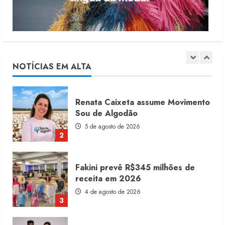
5
Moda vende US$63,7 bilhões em
produtos licenciados
6 de agosto de 2026
NOTÍCIAS EM ALTA
1
Renata Caixeta assume Movimento
Sou de Algodão
5 de agosto de 2026
2
Fakini prevê R$345 milhões de
receita em 2026
4 de agosto de 2026
3