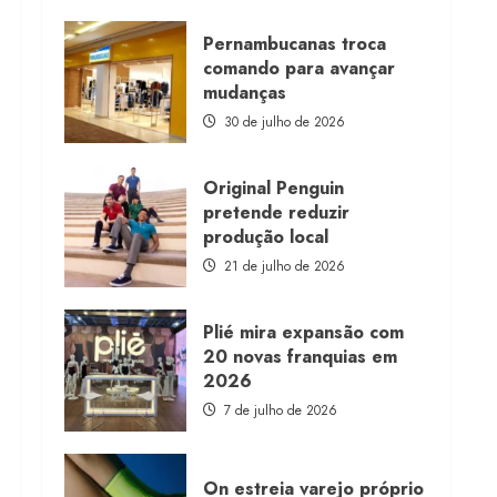
about
Morena
Rosa
Pernambucanas troca
lança
comando para avançar
franquia
com
mudanças
estoque
consignado
30 de julho de 2026
Original Penguin
pretende reduzir
produção local
21 de julho de 2026
Plié mira expansão com
20 novas franquias em
2026
7 de julho de 2026
On estreia varejo próprio