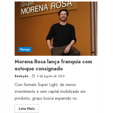
milhões de receita em
2026
4 de agosto de 2026
4
Projeto testa passaporte
digital na moda nacional
4 de agosto de 2026
5
Varejo
Morena Rosa lança franquia com
estoque consignado
Redação
4 de agosto de 2026
Com formato Super Light, de menor
investimento e sem capital imobilizado em
produtos, grupo busca expansão no...
Read
Leia Mais
more