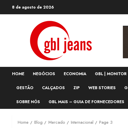
Skip
8 de agosto de 2026
to
content
HOME
NEGÓCIOS
ECONOMIA
GBL | MONITOR
GESTÃO
CALÇADOS
ZIP
WEB STORIES
G
SOBRE NÓS
GBL MAIS – GUIA DE FORNECEDORES
Home
Blog
Mercado
Internacional
Page 3