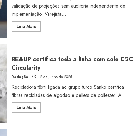
validação de projeções sem auditoria independente de
implementação. Varejista...
Read
Leia Mais
more
about
Shein
anuncia
metas
climáticas
Net-
RE&UP certifica toda a linha com selo C2C
Zero
validadas
Circularity
pela
Estilo
SBTi
Redação
12 de junho de 2025
Radiant Earth será a cor d
Recicladora têxtil ligada ao grupo turco Sanko certifica
de 2028 da WGSN
fibras recicladas de algodão e pellets de poliéster. A...
Radar GBLjeans
24 de março de 2026
Read
Leia Mais
more
about
RE&UP
certifica
toda
a