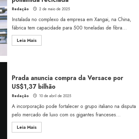
Redação
2 de maio de 2025
Instalada no complexo da empresa em Xangai, na China,
fábrica tem capacidade para 500 toneladas de fibra...
Read
Leia Mais
more
about
Basf
inicia
operação
da
planta
de
Prada anuncia compra da Versace por
poliamida
reciclada
US$1,37 bilhão
Redação
10 de abril de 2025
A incorporação pode fortalecer o grupo italiano na disputa
pelo mercado de luxo com os gigantes franceses...
Read
Leia Mais
more
about