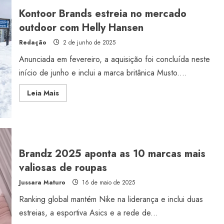
linha
com
Kontoor Brands estreia no mercado
selo
C2C
outdoor com Helly Hansen
Circularity
Redação
2 de junho de 2025
Anunciada em fevereiro, a aquisição foi concluída neste
início de junho e inclui a marca britânica Musto....
Read
Leia Mais
more
about
Kontoor
Brands
estreia
no
mercado
outdoor
Brandz 2025 aponta as 10 marcas mais
com
Helly
valiosas de roupas
Hansen
Jussara Maturo
16 de maio de 2025
Ranking global mantém Nike na liderança e inclui duas
estreias, a esportiva Asics e a rede de...