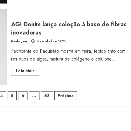
Prada
anuncia
compra
da
Versace
por
AGI Denim lança coleção à base de fibras
US$1,37
bilhão
inovadoras
Redação
9 de abril de 2025
Fabricante do Paquistão mostra em feira, tecido tinto com
resíduos de algas, mistura de colágeno e celulose...
Read
Leia Mais
more
about
AGI
Denim
lança
coleção
4
5
6
…
68
Próxima
à
base
de
fibras
inovadoras