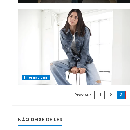
Internacional
Paginação
Previous
1
2
3
de
posts
NÃO DEIXE DE LER