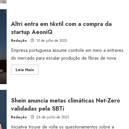
Inditex
acelera
expansão
da
Lefties
até
Altri entra em têxtil com a compra da
2026
startup AeoniQ
Redação
10 de julho de 2025
Empresa portuguesa assume controle em meio a entraves
do mercado para escalar produção de fibras de nova...
Read
Leia Mais
more
about
Altri
entra
em
têxtil
com
Shein anuncia metas climáticas Net-Zero
a
compra
validadas pela SBTi
da
startup
Redação
26 de junho de 2025
AeoniQ
Iniciativa trouxe de volta os questionamentos sobre a