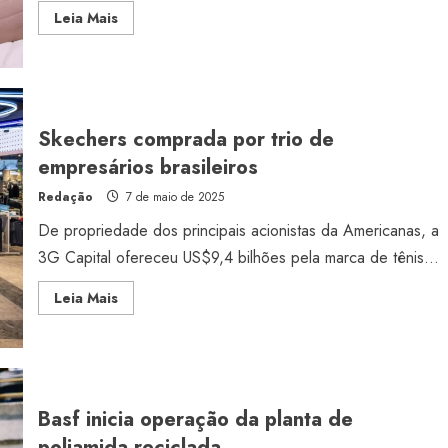
Read
Leia Mais
more
about
Brandz
2025
aponta
as
10
marcas
Skechers comprada por trio de
mais
valiosas
empresários brasileiros
de
roupas
Redação
7 de maio de 2025
De propriedade dos principais acionistas da Americanas, a
3G Capital ofereceu US$9,4 bilhões pela marca de tênis...
Read
Leia Mais
more
about
Skechers
comprada
por
trio
de
empresários
Basf inicia operação da planta de
brasileiros
poliamida reciclada