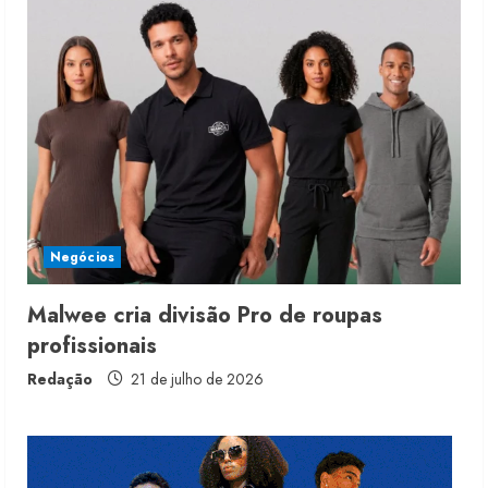
Renata Caixeta assume Movimento
Sou de Algodão
5 de agosto de 2026
2
Fakini prevê R$345 milhões de
receita em 2026
Negócios
4 de agosto de 2026
3
Malwee cria divisão Pro de roupas
profissionais
Projeto testa passaporte digital na
moda nacional
Redação
21 de julho de 2026
4 de agosto de 2026
4