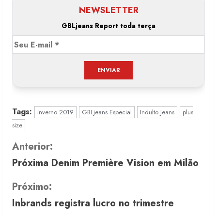
NEWSLETTER
GBLjeans Report toda terça
Tags:
inverno 2019
GBLjeans Especial
Indulto Jeans
plus
size
C
Anterior:
Próxima Denim Première Vision em Milão
o
n
Próximo:
Inbrands registra lucro no trimestre
t