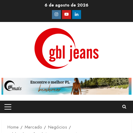
Skip
6 de agosto de 2026
to
Instagram
Youtube
Linkedin
content
Primary
Menu
Home
Mercado
Negócios