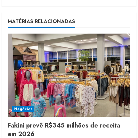
i
n
MATÉRIAS RELACIONADAS
u
e
R
e
a
d
i
Negócios
n
Fakini prevê R$345 milhões de receita
em 2026
g