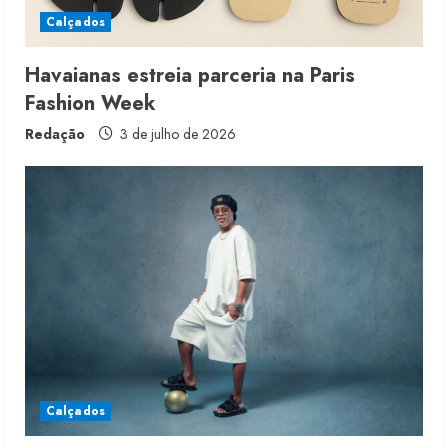
Calçados
Havaianas estreia parceria na Paris
Fashion Week
Redação
3 de julho de 2026
Fakini prevê R$345 milhões de
receita em 2026
4 de agosto de 2026
2
Projeto testa passaporte digital na
moda nacional
Calçados
4 de agosto de 2026
3