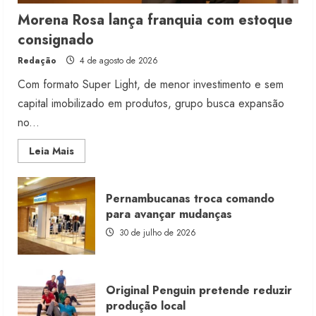
Morena Rosa lança franquia com estoque
consignado
Redação
4 de agosto de 2026
Com formato Super Light, de menor investimento e sem
capital imobilizado em produtos, grupo busca expansão
no...
Read
Leia Mais
more
about
Morena
Rosa
Pernambucanas troca comando
lança
franquia
para avançar mudanças
com
estoque
30 de julho de 2026
consignado
Original Penguin pretende reduzir
produção local