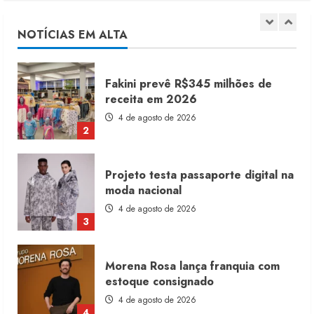
receita em 2026
4 de agosto de 2026
NOTÍCIAS EM ALTA
2
Projeto testa passaporte digital na
moda nacional
4 de agosto de 2026
3
Morena Rosa lança franquia com
estoque consignado
4 de agosto de 2026
4
Mercosul-UE prevê transição longa
para vestuário
3 de agosto de 2026
5