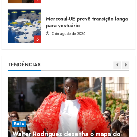
Renata Caixeta assume Movimento
Sou de Algodão
5 de agosto de 2026
1
Fakini prevê R$345 milhões de
TENDÊNCIAS
receita em 2026
4 de agosto de 2026
2
Projeto testa passaporte digital na
moda nacional
4 de agosto de 2026
3
Estilo
Walter Rodrigues desenha o mapa do