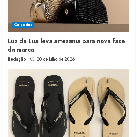
i
n
Calçados
g
Luz da Lua leva artesania para nova fase
da marca
Redação
20 de julho de 2026