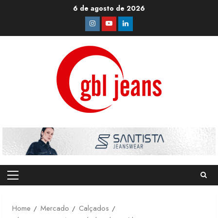
Skip
6 de agosto de 2026
to
Instagram
Youtube
Linkedin
content
Primary
Menu
Home
Mercado
Calçados