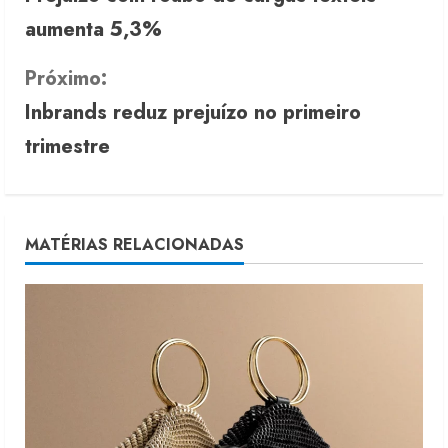
o
aumenta 5,3%
n
Próximo:
t
Inbrands reduz prejuízo no primeiro
i
trimestre
n
u
MATÉRIAS RELACIONADAS
e
R
e
a
d