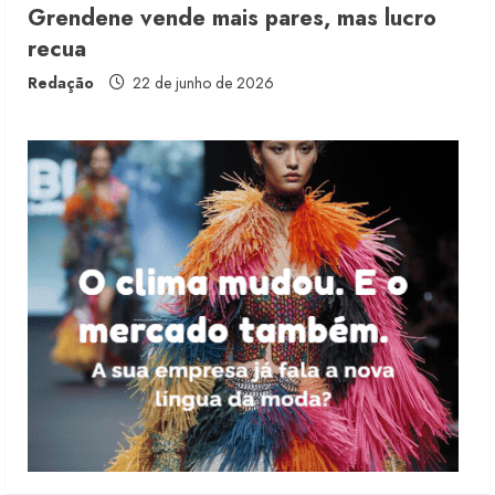
Grendene vende mais pares, mas lucro
recua
Morena Rosa lança franquia com
estoque consignado
Redação
22 de junho de 2026
4 de agosto de 2026
4
Mercosul-UE prevê transição longa
para vestuário
3 de agosto de 2026
5
Renata Caixeta assume Movimento
Sou de Algodão
5 de agosto de 2026
1
Fakini prevê R$345 milhões de