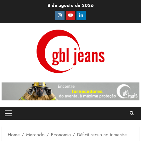
Skip
8 de agosto de 2026
to
Instagram
Youtube
Linkedin
content
Primary
Menu
Home
Mercado
Economia
Déficit recua no trimestre