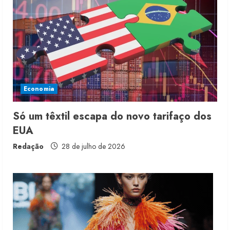
produtos licenciados
6 de agosto de 2026
2
Renata Caixeta assume Movimento
Sou de Algodão
Economia
5 de agosto de 2026
3
Só um têxtil escapa do novo tarifaço dos
EUA
Fakini prevê R$345 milhões de
receita em 2026
Redação
28 de julho de 2026
4 de agosto de 2026
4
Projeto testa passaporte digital na
moda nacional
4 de agosto de 2026