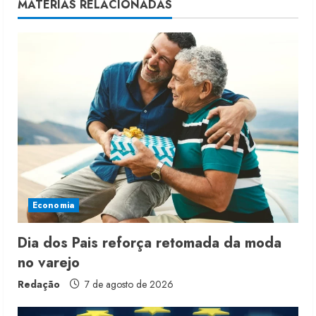
u
MATÉRIAS RELACIONADAS
e
R
e
a
d
i
Economia
n
g
Dia dos Pais reforça retomada da moda
no varejo
Redação
7 de agosto de 2026