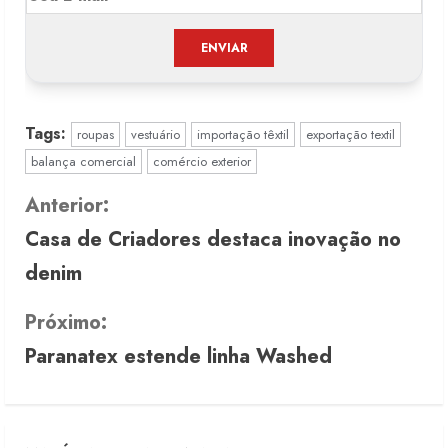
Tags:
roupas
vestuário
importação têxtil
exportação textil
balança comercial
comércio exterior
C
Anterior:
Casa de Criadores destaca inovação no
o
denim
n
Próximo:
t
Paranatex estende linha Washed
i
n