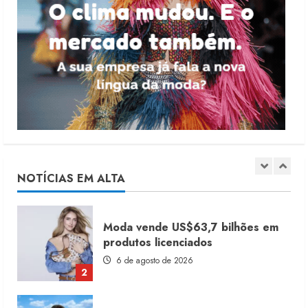
5
Dia dos Pais reforça retomada da
moda no varejo
7 de agosto de 2026
1
Moda vende US$63,7 bilhões em
produtos licenciados
6 de agosto de 2026
NOTÍCIAS EM ALTA
2
Renata Caixeta assume Movimento
Sou de Algodão
5 de agosto de 2026
3