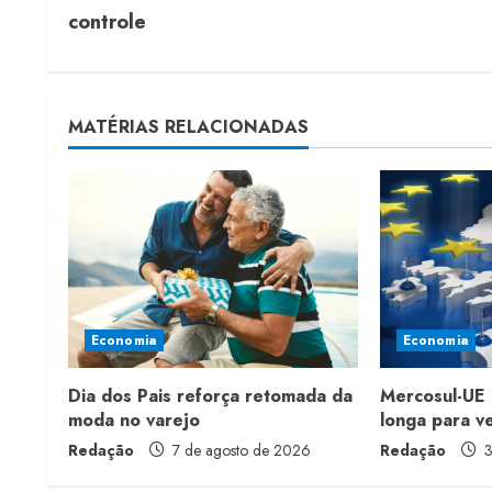
o
controle
n
t
MATÉRIAS RELACIONADAS
i
n
u
e
R
Economia
Economia
e
Dia dos Pais reforça retomada da
Mercosul-UE 
a
moda no varejo
longa para v
Redação
7 de agosto de 2026
Redação
3
d