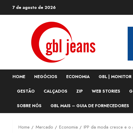
Skip
7 de agosto de 2026
to
content
HOME
NEGÓCIOS
ECONOMIA
GBL | MONITOR
GESTÃO
CALÇADOS
ZIP
WEB STORIES
G
SOBRE NÓS
GBL MAIS – GUIA DE FORNECEDORES
Home
Mercado
Economia
IPP da moda cresce e o g