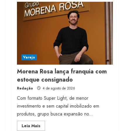
milhões de receita em
2026
4 de agosto de 2026
4
Projeto testa passaporte
digital na moda nacional
4 de agosto de 2026
Varejo
5
Morena Rosa lança franquia com
estoque consignado
Redação
4 de agosto de 2026
Com formato Super Light, de menor
investimento e sem capital imobilizado em
produtos, grupo busca expansão no...
Read
Leia Mais
more