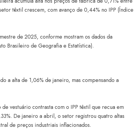
sileira acumula alta nos preços de fábrica de 0,71% entre
 setor têxtil crescem, com avanço de 0,44% no IPP (Índice
 semestre de 2025, conforme mostram os dados da
o Brasileiro de Geografia e Estatística).
Estilo
Radiant Earth será a cor d
ndo a alta de 1,06% de janeiro, mas compensando a
de 2028 da WGSN
Radar GBLjeans
24 de março de 2026
e vestuário contrasta com o IPP têxtil que recua em
%. De janeiro a abril, o setor registrou quatro altas
ral de preços industriais inflacionados.