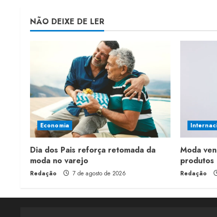
i
NÃO DEIXE DE LER
n
g
Economia
Internac
Dia dos Pais reforça retomada da
Moda ven
moda no varejo
produtos 
Redação
7 de agosto de 2026
Redação