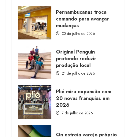
about
Morena
Rosa
Pernambucanas troca
lança
comando para avançar
franquia
com
mudanças
estoque
consignado
30 de julho de 2026
Original Penguin
pretende reduzir
produção local
21 de julho de 2026
Plié mira expansão com
20 novas franquias em
2026
7 de julho de 2026
On estreia varejo próprio