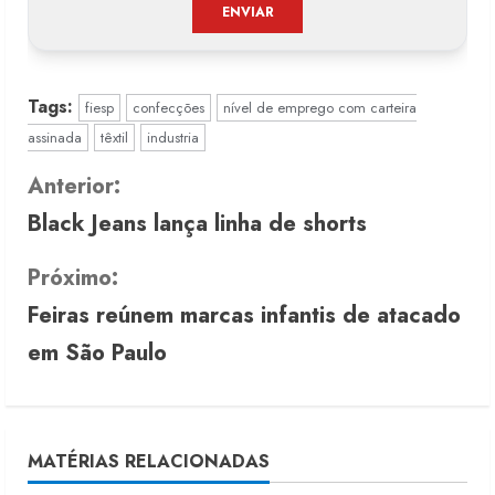
Tags:
fiesp
confecções
nível de emprego com carteira
assinada
têxtil
industria
C
Anterior:
Black Jeans lança linha de shorts
o
n
Próximo:
Feiras reúnem marcas infantis de atacado
t
em São Paulo
i
n
u
MATÉRIAS RELACIONADAS