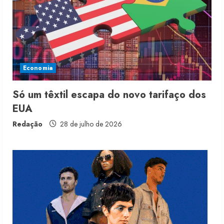
6 de agosto de 2026
2
Renata Caixeta assume Movimento
Sou de Algodão
Economia
5 de agosto de 2026
3
Só um têxtil escapa do novo tarifaço dos
EUA
Fakini prevê R$345 milhões de
receita em 2026
Redação
28 de julho de 2026
4 de agosto de 2026
4
Projeto testa passaporte digital na
moda nacional
4 de agosto de 2026
5