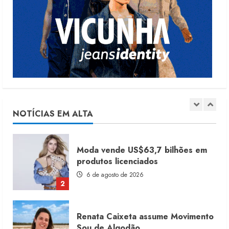
Dia dos Pais reforça retomada da
moda no varejo
7 de agosto de 2026
1
Moda vende US$63,7 bilhões em
produtos licenciados
6 de agosto de 2026
NOTÍCIAS EM ALTA
2
Renata Caixeta assume Movimento
Sou de Algodão
5 de agosto de 2026
3
Fakini prevê R$345 milhões de
receita em 2026