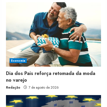
e
R
e
a
d
i
Economia
n
g
Dia dos Pais reforça retomada da moda
no varejo
Redação
7 de agosto de 2026