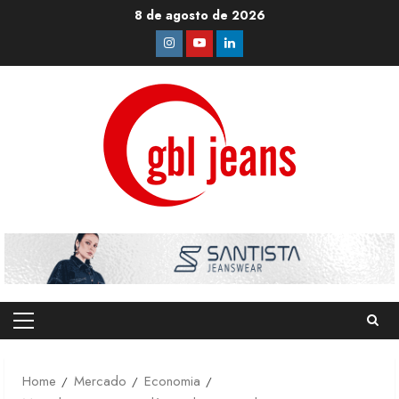
Skip
8 de agosto de 2026
to
Instagram
Youtube
Linkedin
content
Primary
Menu
Home
Mercado
Economia