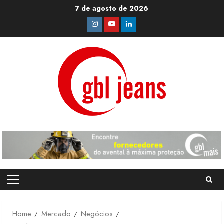
Skip
7 de agosto de 2026
to
Instagram
Youtube
Linkedin
content
Primary
Menu
Home
Mercado
Negócios