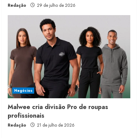
Redação
29 de julho de 2026
Renata Caixeta assume Movimento
Sou de Algodão
5 de agosto de 2026
2
Fakini prevê R$345 milhões de
receita em 2026
Negócios
4 de agosto de 2026
3
Malwee cria divisão Pro de roupas
profissionais
Projeto testa passaporte digital na
moda nacional
Redação
21 de julho de 2026
4 de agosto de 2026
4