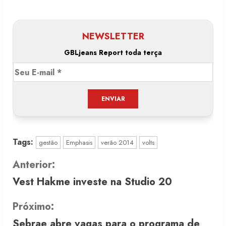
NEWSLETTER
GBLjeans Report toda terça
Tags:
gestão
Emphasis
verão 2014
volts
C
Anterior:
Vest Hakme investe na Studio 20
o
n
Próximo:
Sebrae abre vagas para o programa de