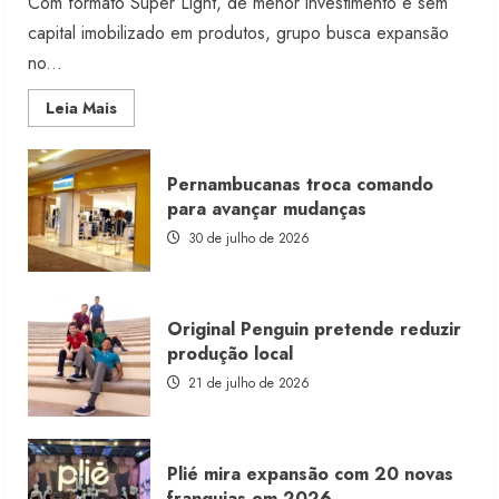
Com formato Super Light, de menor investimento e sem
capital imobilizado em produtos, grupo busca expansão
no...
Read
Leia Mais
more
about
Morena
Rosa
Pernambucanas troca comando
lança
franquia
para avançar mudanças
com
estoque
30 de julho de 2026
consignado
Original Penguin pretende reduzir
produção local
21 de julho de 2026
Plié mira expansão com 20 novas
franquias em 2026