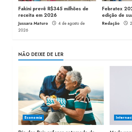
Fakini prevê R$345 milhões de
Febratex 202
e
receita em 2026
edição de sua
a
Jussara Maturo
4 de agosto de
Redação
2
2026
d
i
NÃO DEIXE DE LER
n
g
Economia
Internac