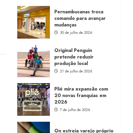
about
Morena
Rosa
Pernambucanas troca
lança
comando para avançar
franquia
com
mudanças
estoque
consignado
30 de julho de 2026
Original Penguin
pretende reduzir
produção local
21 de julho de 2026
Plié mira expansão com
20 novas franquias em
2026
7 de julho de 2026
On estreia varejo próprio