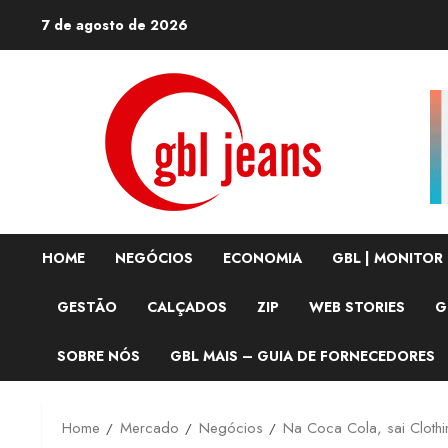
Skip
7 de agosto de 2026
to
content
HOME
NEGÓCIOS
ECONOMIA
GBL | MONITOR
GESTÃO
CALÇADOS
ZIP
WEB STORIES
G
SOBRE NÓS
GBL MAIS – GUIA DE FORNECEDORES
Home
Mercado
Negócios
Na Coca Cola, sai Clothin