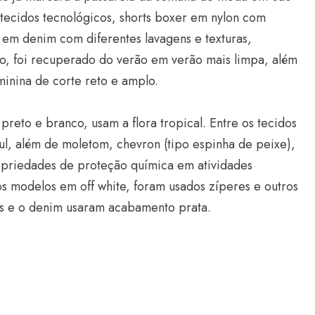
 tecidos tecnológicos, shorts boxer em nylon com
em denim com diferentes lavagens e texturas,
no, foi recuperado do verão em verão mais limpa, além
inina de corte reto e amplo.
reto e branco, usam a flora tropical. Entre os tecidos
l, além de moletom, chevron (tipo espinha de peixe),
Estilo
opriedades de proteção química em atividades
Radiant Earth será a cor d
 os modelos em off white, foram usados zíperes e outros
de 2028 da WGSN
s e o denim usaram acabamento prata.
Radar GBLjeans
24 de março de 2026