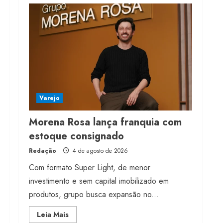
milhões de receita em
2026
4 de agosto de 2026
4
Projeto testa passaporte
digital na moda nacional
4 de agosto de 2026
Varejo
5
Morena Rosa lança franquia com
estoque consignado
Redação
4 de agosto de 2026
Com formato Super Light, de menor
investimento e sem capital imobilizado em
produtos, grupo busca expansão no...
Read
Leia Mais
more