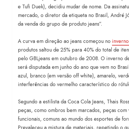
e Tufi Duek), decidiu mudar de nome. Da assinatu
mercado, o diretor da etiqueta no Brasil, André 
da venda do grupo de produto jeans”.
A curva em direção ao jeans começou no
invern
produtos saltou de 25% para 40% do total de ite
pelo GBLjeans em outubro de 2008. O inverno d
será disputada em junho do ano que vem no Brasi
azul, branco (em versão off white), amarelo, ver
interferências do vermelho característico do rótul
Segundo a estilista da Coca Cola Jeans, Thais Ross
peças, como ombros bem marcados, peças com vo
funcionais, comuns ao mundo dos esportes de for
Prevaleceu a mistura de materiais, repetindo o 