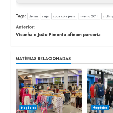
Tags:
denim
sarja
coca cola jeans
inverno 2014
clothin
C
Anterior:
Vicunha e João Pimenta afinam parceria
o
n
t
MATÉRIAS RELACIONADAS
i
n
u
e
Negócios
Negócios
R