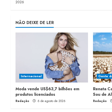
2026
d
i
NÃO DEIXE DE LER
n
g
Internacional
Gente d
Moda vende US$63,7 bilhões em
Renata C
produtos licenciados
Sou de A
Redação
6 de agosto de 2026
Redação