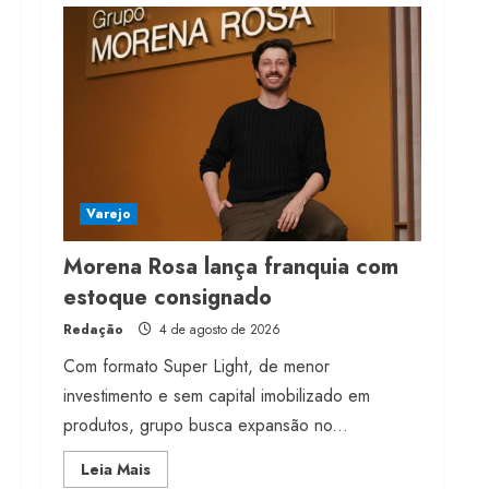
Projeto testa passaporte
digital na moda nacional
4 de agosto de 2026
4
Morena Rosa lança
franquia com estoque
consignado
Varejo
4 de agosto de 2026
5
Morena Rosa lança franquia com
estoque consignado
Redação
4 de agosto de 2026
Com formato Super Light, de menor
investimento e sem capital imobilizado em
produtos, grupo busca expansão no...
Read
Leia Mais
more