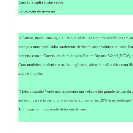
Cantão amplia linha verde
na coleção de inverno
A Cantão, marca carioca, é outra que aderiu aos tecidos orgânicos em s
espaço a uma nova linha totalmente dedicada aos produtos naturais, ba
parceria com a Coexis, criadora do selo Nature Organic World (NOW), q
Com modelos em denim e malha orgânicos, além de malha feita com fibras
saias e chapéus.
“Hoje, a Cantão Verde não representa um volume tão grande dentro da c
entanto, para o inverno, pretendemos aumentar em 20% essa produção”, 
180 peças por mês, sendo delas em denim.