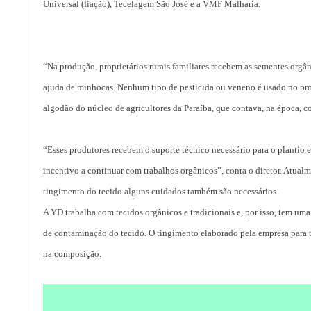
Universal (fiação), Tecelagem São José e a VMF Malharia.
“Na produção, proprietários rurais familiares recebem as sementes orgân
ajuda de minhocas. Nenhum tipo de pesticida ou veneno é usado no pr
algodão do núcleo de agricultores da Paraíba, que contava, na época, c
“Esses produtores recebem o suporte técnico necessário para o plantio
incentivo a continuar com trabalhos orgânicos”, conta o diretor. Atua
tingimento do tecido alguns cuidados também são necessários.
A YD trabalha com tecidos orgânicos e tradicionais e, por isso, tem uma
de contaminação do tecido. O tingimento elaborado pela empresa para 
na composição.