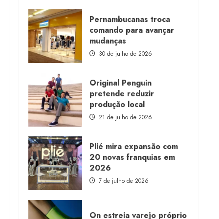
about
Morena
Rosa
Pernambucanas troca
lança
comando para avançar
franquia
com
mudanças
estoque
consignado
30 de julho de 2026
Original Penguin
pretende reduzir
produção local
21 de julho de 2026
Plié mira expansão com
20 novas franquias em
2026
7 de julho de 2026
On estreia varejo próprio