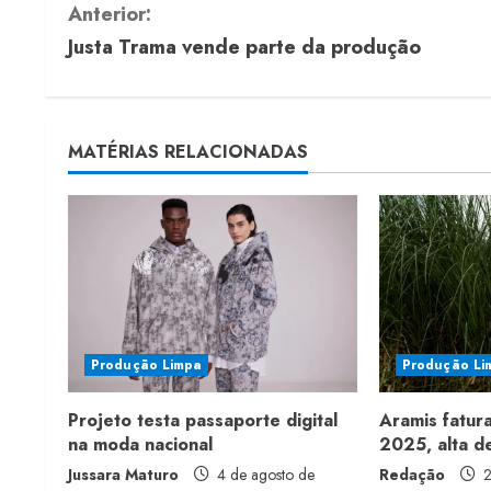
C
Anterior:
Justa Trama vende parte da produção
o
n
t
MATÉRIAS RELACIONADAS
i
n
u
e
Produção Limpa
Produção Li
R
Projeto testa passaporte digital
Aramis fatur
e
na moda nacional
2025, alta 
a
Jussara Maturo
4 de agosto de
Redação
2