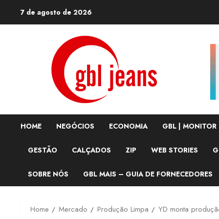
Skip
7 de agosto de 2026
to
content
HOME
NEGÓCIOS
ECONOMIA
GBL | MONITOR
GESTÃO
CALÇADOS
ZIP
WEB STORIES
G
SOBRE NÓS
GBL MAIS – GUIA DE FORNECEDORES
Home
Mercado
Produção Limpa
YD monta produção