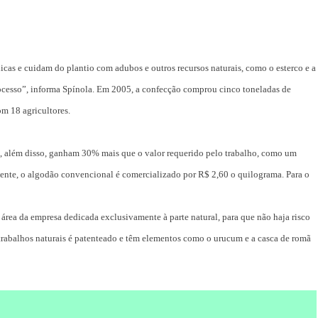
icas e cuidam do plantio com adubos e outros recursos naturais, como o esterco e a
ocesso”, informa Spínola. Em 2005, a confecção comprou cinco toneladas de
om 18 agricultores.
 e, além disso, ganham 30% mais que o valor requerido pelo trabalho, como um
Estilo
lmente, o algodão convencional é comercializado por R$ 2,60 o quilograma.
Para o
Radiant Earth será a cor d
de 2028 da WGSN
 área da empresa dedicada exclusivamente à parte natural, para que não haja risco
Radar GBLjeans
24 de março de 2026
trabalhos naturais é patenteado e têm elementos como o urucum e a casca de romã