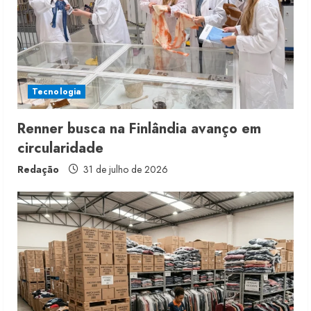
d
i
n
Tecnologia
g
Renner busca na Finlândia avanço em
circularidade
Redação
31 de julho de 2026