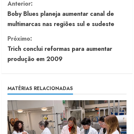
C
Anterior:
Boby Blues planeja aumentar canal de
o
multimarcas nas regiões sul e sudeste
n
Próximo:
t
Trich conclui reformas para aumentar
i
produção em 2009
n
u
MATÉRIAS RELACIONADAS
e
R
e
a