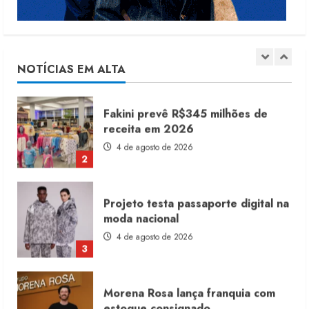
Fakini prevê R$345 milhões de
receita em 2026
4 de agosto de 2026
NOTÍCIAS EM ALTA
2
Projeto testa passaporte digital na
moda nacional
4 de agosto de 2026
3
Morena Rosa lança franquia com
estoque consignado
4 de agosto de 2026
4
Mercosul-UE prevê transição longa