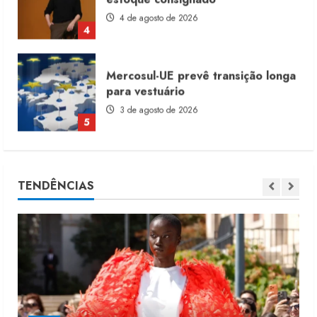
para vestuário
3 de agosto de 2026
5
Renata Caixeta assume Movimento
Sou de Algodão
5 de agosto de 2026
1
Fakini prevê R$345 milhões de
TENDÊNCIAS
receita em 2026
4 de agosto de 2026
2
Projeto testa passaporte digital na
moda nacional
4 de agosto de 2026
3