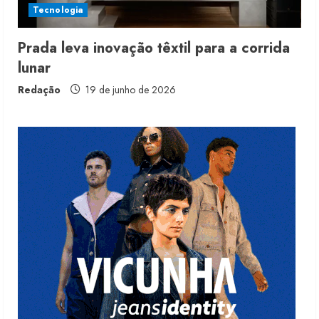
Tecnologia
4 de agosto de 2026
3
Prada leva inovação têxtil para a corrida
lunar
Morena Rosa lança franquia com
estoque consignado
Redação
19 de junho de 2026
4 de agosto de 2026
4
Mercosul-UE prevê transição longa
para vestuário
3 de agosto de 2026
5
Renata Caixeta assume Movimento
Sou de Algodão
5 de agosto de 2026
1