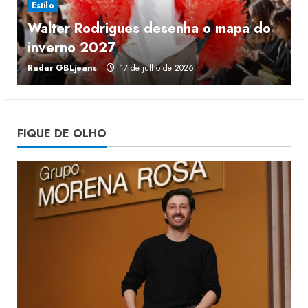
Estilo
Walter Rodrigues desenha o mapa do
Morena Rosa lança franquia com
inverno 2027
r
estoque consignado
Radar GBLjeans
17 de julho de 2026
J
4 de agosto de 2026
4
Mercosul-UE prevê transição longa
FIQUE DE OLHO
para vestuário
3 de agosto de 2026
5