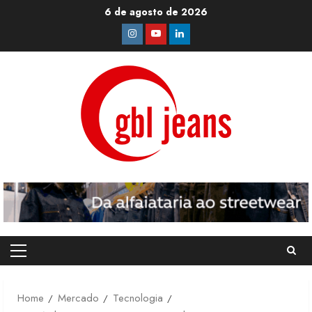
Skip
6 de agosto de 2026
to
Instagram
Youtube
Linkedin
content
Primary
Menu
Home
Mercado
Tecnologia