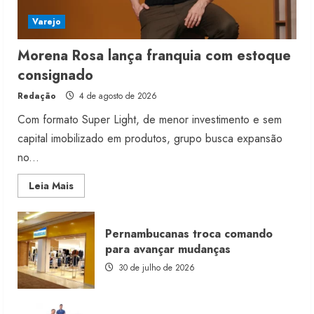
Varejo
Morena Rosa lança franquia com estoque
consignado
Redação
4 de agosto de 2026
Com formato Super Light, de menor investimento e sem
capital imobilizado em produtos, grupo busca expansão
no...
Read
Leia Mais
more
about
Morena
Rosa
Pernambucanas troca comando
lança
franquia
para avançar mudanças
com
estoque
30 de julho de 2026
consignado