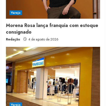
i
Varejo
n
g
Morena Rosa lança franquia com estoque
consignado
Redação
4 de agosto de 2026
Varejo