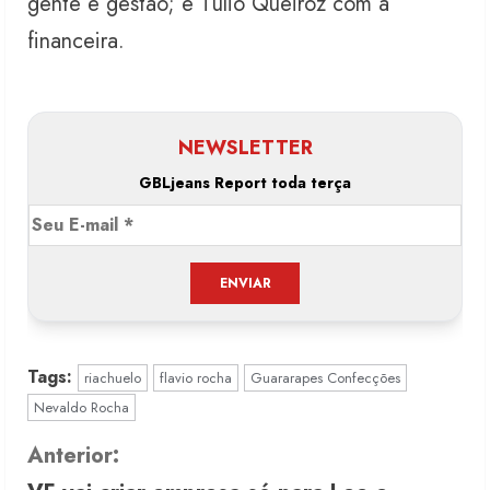
gente e gestão; e Túlio Queiroz com a
financeira.
NEWSLETTER
GBLjeans Report toda terça
Tags:
riachuelo
flavio rocha
Guararapes Confecções
Nevaldo Rocha
C
Anterior: