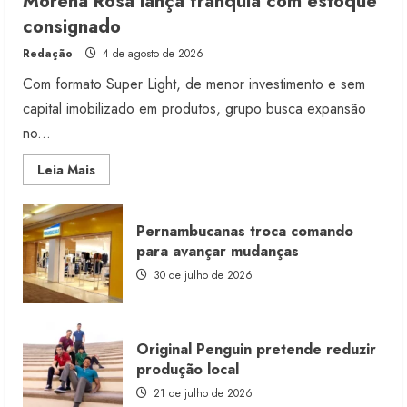
Morena Rosa lança franquia com estoque
consignado
Redação
4 de agosto de 2026
Com formato Super Light, de menor investimento e sem
capital imobilizado em produtos, grupo busca expansão
no...
Read
Leia Mais
more
about
Morena
Rosa
Pernambucanas troca comando
lança
franquia
para avançar mudanças
com
estoque
30 de julho de 2026
consignado
Original Penguin pretende reduzir
produção local
21 de julho de 2026