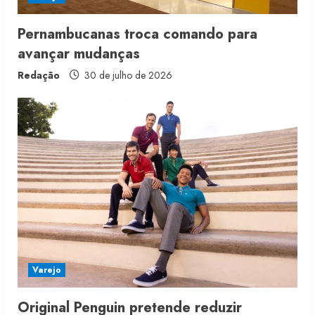
Pernambucanas troca comando para
avançar mudanças
Redação
30 de julho de 2026
Fakini prevê R$345 milhões de
receita em 2026
4 de agosto de 2026
2
Projeto testa passaporte digital na
moda nacional
Varejo
4 de agosto de 2026
3
Original Penguin pretende reduzir