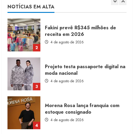
4 de agosto de 2026
NOTÍCIAS EM ALTA
2
Projeto testa passaporte digital na
moda nacional
4 de agosto de 2026
3
Morena Rosa lança franquia com
estoque consignado
4 de agosto de 2026
4
Mercosul-UE prevê transição longa
para vestuário
3 de agosto de 2026
5