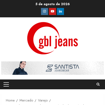
Skip
5 de agosto de 2026
to
Instagram
Youtube
Linkedin
content
Primary
Menu
Home
Mercado
Varejo