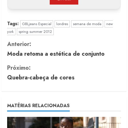
Tags:
GBLjeans Especial
londres
semana de moda
new
york
spring summer 2012
C
Anterior:
Moda retoma a estética de conjunto
o
n
Próximo:
Quebra-cabeça de cores
t
i
n
MATÉRIAS RELACIONADAS
u