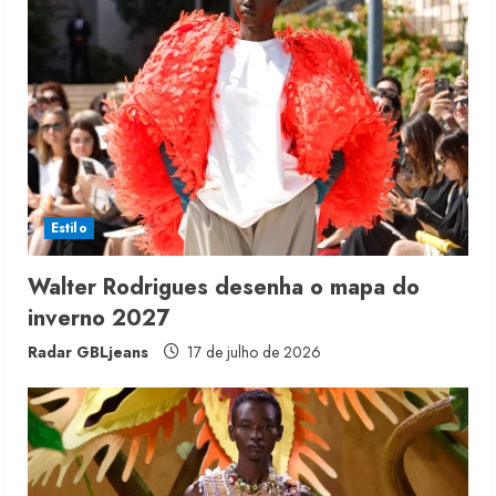
e
R
e
a
d
i
Estilo
n
Walter Rodrigues desenha o mapa do
inverno 2027
g
Radar GBLjeans
17 de julho de 2026