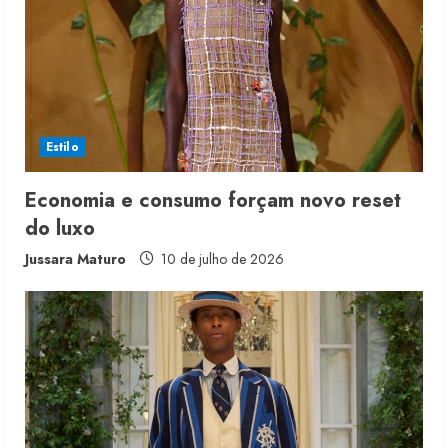
Estilo
Economia e consumo forçam novo reset
do luxo
Jussara Maturo
10 de julho de 2026
Renata Caixeta assume Movimento
Sou de Algodão
5 de agosto de 2026
2