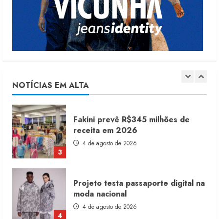
produtos licenciados
6 de agosto de 2026
1
Renata Caixeta assume Movimento
Sou de Algodão
5 de agosto de 2026
NOTÍCIAS EM ALTA
2
Fakini prevê R$345 milhões de
receita em 2026
4 de agosto de 2026
3
Projeto testa passaporte digital na
moda nacional
4 de agosto de 2026
4