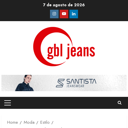
Skip
7 de agosto de 2026
to
Instagram
Youtube
Linkedin
content
Primary
Menu
Home
Moda
Estilo