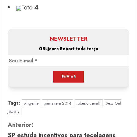
Foto
4
NEWSLETTER
GBLjeans Report toda terça
Tags:
pingente
primavera 2014
roberto cavalli
Sexy Girl
Jewelry
C
Anterior:
SP estuda incentivos para tecelagens