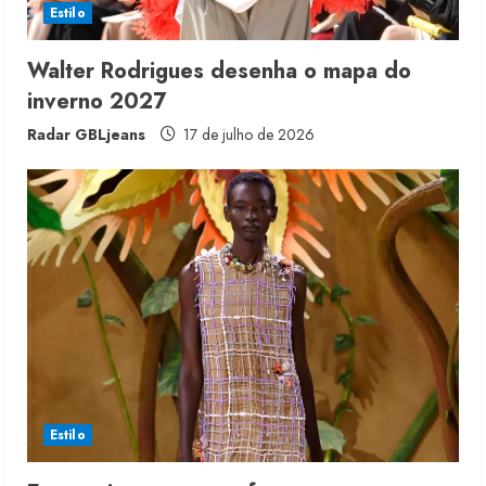
i
Estilo
n
Walter Rodrigues desenha o mapa do
inverno 2027
g
Radar GBLjeans
17 de julho de 2026
Estilo