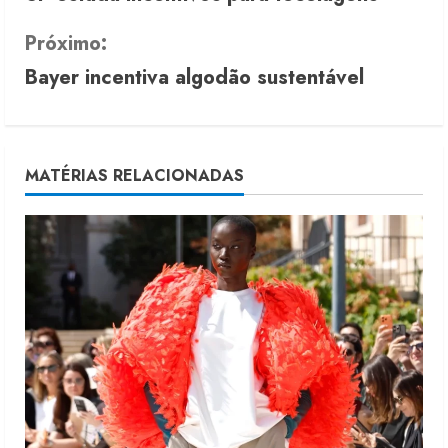
o
n
Próximo:
Bayer incentiva algodão sustentável
t
i
n
MATÉRIAS RELACIONADAS
u
e
R
e
a
d