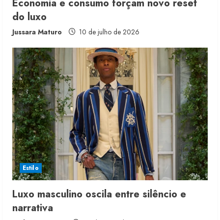
Economia e consumo forçam novo reset
do luxo
Jussara Maturo
10 de julho de 2026
Moda vende US$63,7 bilhões em
produtos licenciados
6 de agosto de 2026
2
Renata Caixeta assume Movimento
Sou de Algodão
Estilo
5 de agosto de 2026
3
Luxo masculino oscila entre silêncio e
narrativa
Fakini prevê R$345 milhões de