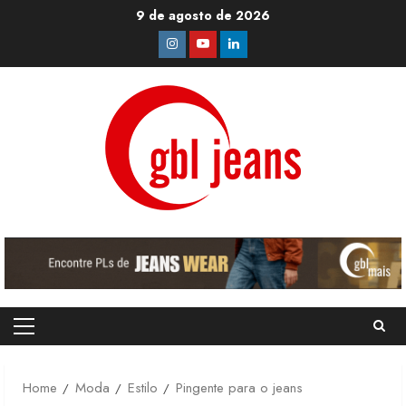
Skip
9 de agosto de 2026
to
Instagram
Youtube
Linkedin
content
Primary
Menu
Home
Moda
Estilo
Pingente para o jeans