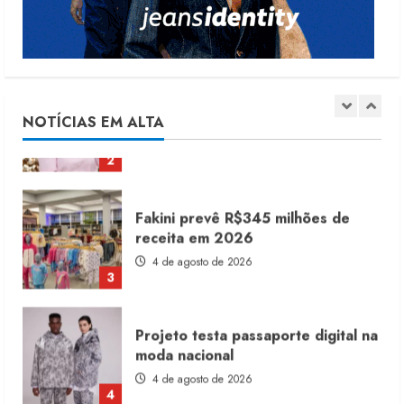
1
Renata Caixeta assume Movimento
Sou de Algodão
5 de agosto de 2026
NOTÍCIAS EM ALTA
2
Fakini prevê R$345 milhões de
receita em 2026
4 de agosto de 2026
3
Projeto testa passaporte digital na
moda nacional
4 de agosto de 2026
4