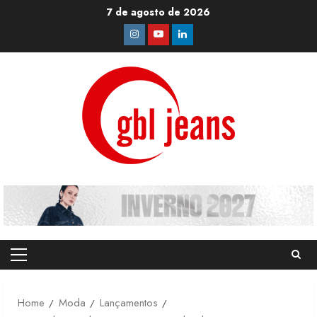
Skip
7 de agosto de 2026
to
Instagram
Youtube
Linkedin
content
Primary
Menu
Home
Moda
Lançamentos