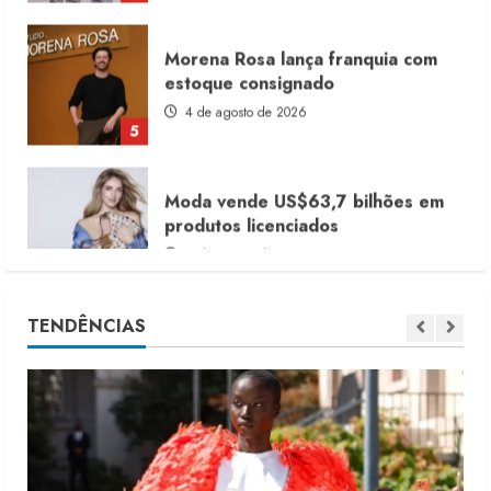
Morena Rosa lança franquia com
estoque consignado
4 de agosto de 2026
5
Moda vende US$63,7 bilhões em
produtos licenciados
6 de agosto de 2026
1
Renata Caixeta assume Movimento
TENDÊNCIAS
Sou de Algodão
5 de agosto de 2026
2
Fakini prevê R$345 milhões de
receita em 2026