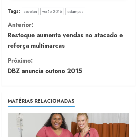
Tags:
covolan
verão 2016
estampas
C
Anterior:
Restoque aumenta vendas no atacado e
o
reforça multimarcas
n
Próximo:
t
DBZ anuncia outono 2015
i
n
u
MATÉRIAS RELACIONADAS
e
R