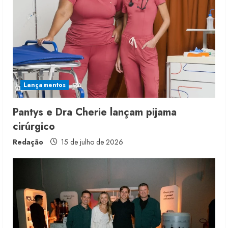
e
a
d
i
Lançamentos
n
g
Pantys e Dra Cherie lançam pijama
cirúrgico
Redação
15 de julho de 2026