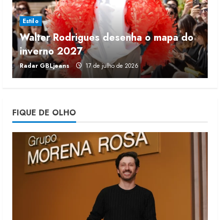
4 de agosto de 2026
3
Estilo
Walter Rodrigues desenha o mapa do
Projeto testa passaporte digital na
inverno 2027
r
moda nacional
Radar GBLjeans
17 de julho de 2026
J
4 de agosto de 2026
4
Morena Rosa lança franquia com
FIQUE DE OLHO
estoque consignado
4 de agosto de 2026
5