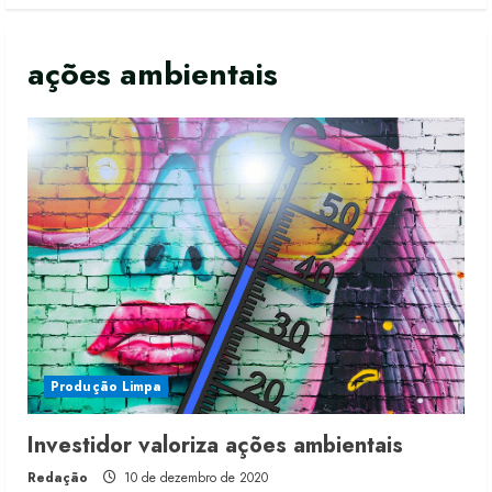
ações ambientais
Produção Limpa
Moda vende US$63,7 bilhões em
Investidor valoriza ações ambientais
produtos licenciados
Redação
10 de dezembro de 2020
6 de agosto de 2026