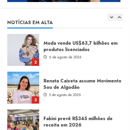
Dia dos Pais reforça retomada da
moda no varejo
7 de agosto de 2026
NOTÍCIAS EM ALTA
1
Moda vende US$63,7 bilhões em
produtos licenciados
6 de agosto de 2026
2
Renata Caixeta assume Movimento
Sou de Algodão
5 de agosto de 2026
3
Fakini prevê R$345 milhões de
receita em 2026