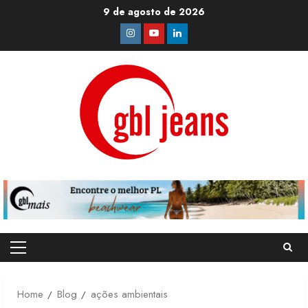
Skip
9 de agosto de 2026
to
Instagram
Youtube
Linkedin
content
Primary
Menu
Home
Blog
ações ambientais