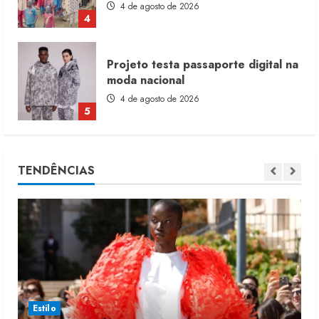
4 de agosto de 2026
4
Projeto testa passaporte digital na
moda nacional
4 de agosto de 2026
5
Dia dos Pais reforça retomada da
TENDÊNCIAS
moda no varejo
7 de agosto de 2026
1
Moda vende US$63,7 bilhões em
produtos licenciados
6 de agosto de 2026
2
Estilo