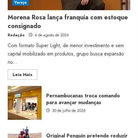
Varejo
Morena Rosa lança franquia com estoque
consignado
Redação
4 de agosto de 2026
Com formato Super Light, de menor investimento e sem
capital imobilizado em produtos, grupo busca expansão
no...
Read
Leia Mais
more
about
Morena
Rosa
Pernambucanas troca comando
lança
franquia
para avançar mudanças
com
estoque
30 de julho de 2026
consignado
Original Penguin pretende reduzir