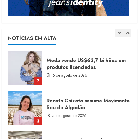
1
Moda vende US$63,7 bilhões em
produtos licenciados
6 de agosto de 2026
NOTÍCIAS EM ALTA
2
Renata Caixeta assume Movimento
Sou de Algodão
5 de agosto de 2026
3
Fakini prevê R$345 milhões de
receita em 2026
4 de agosto de 2026
4