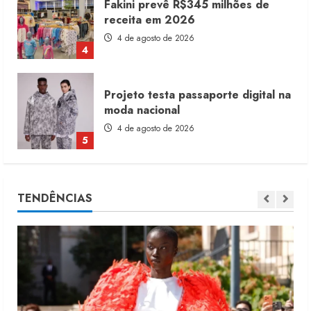
Projeto testa passaporte digital na
moda nacional
4 de agosto de 2026
5
Dia dos Pais reforça retomada da
moda no varejo
7 de agosto de 2026
1
Moda vende US$63,7 bilhões em
TENDÊNCIAS
produtos licenciados
6 de agosto de 2026
2
Renata Caixeta assume Movimento
Sou de Algodão
5 de agosto de 2026