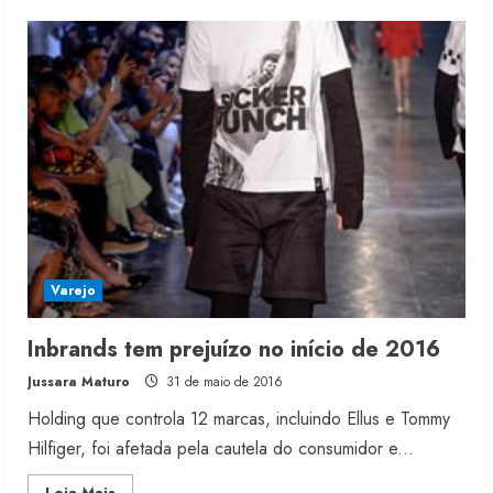
Andrade
Máquinas
faz
parceria
com
Alexandre
Herchcovitch
Varejo
Inbrands tem prejuízo no início de 2016
Jussara Maturo
31 de maio de 2016
Holding que controla 12 marcas, incluindo Ellus e Tommy
Hilfiger, foi afetada pela cautela do consumidor e...
Read