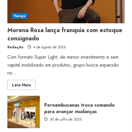
Varejo
Morena Rosa lança franquia com estoque
consignado
Redação
4 de agosto de 2026
Com formato Super Light, de menor investimento e sem
capital imobilizado em produtos, grupo busca expansão
no...
Read
Leia Mais
more
about
Morena
Rosa
Pernambucanas troca comando
lança
franquia
para avançar mudanças
com
estoque
30 de julho de 2026
consignado