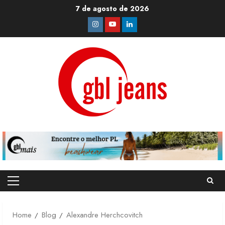
Skip
7 de agosto de 2026
to
Instagram
Youtube
Linkedin
content
Primary
Menu
Home
Blog
Alexandre Herchcovitch