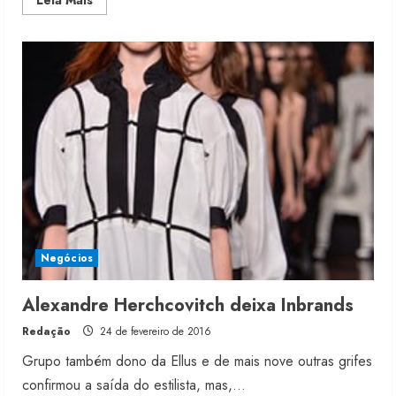
Leia Mais
more
about
Inbrands
tem
prejuízo
no
início
de
2016
Negócios
Alexandre Herchcovitch deixa Inbrands
Redação
24 de fevereiro de 2016
Grupo também dono da Ellus e de mais nove outras grifes
confirmou a saída do estilista, mas,...