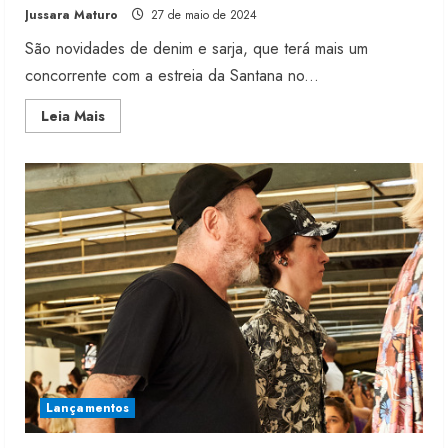
Jussara Maturo
27 de maio de 2024
São novidades de denim e sarja, que terá mais um
concorrente com a estreia da Santana no...
Read
Leia Mais
more
about
Têxteis
lançam
produtos
para
o
inverno
2025
Lançamentos