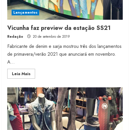
Lançamentos
Vicunha faz preview da estação SS21
Redação
20 de setembro de 2019
Fabricante de denim e sarja mostrou três dos lançamentos
de primavera/verão 2021 que anunciará em novembro.
A...
Read
Leia Mais
more
about
Vicunha
faz
preview
da
estação
SS21