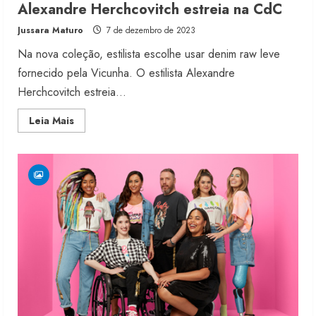
Alexandre Herchcovitch estreia na CdC
Jussara Maturo
7 de dezembro de 2023
Na nova coleção, estilista escolhe usar denim raw leve
fornecido pela Vicunha. O estilista Alexandre
Herchcovitch estreia...
Read
Leia Mais
more
about
Alexandre
Herchcovitch
estreia
na
CdC