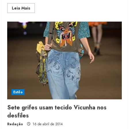
Read
Leia Mais
more
about
Alexandre
Herchcovitch
deixa
Inbrands
Moda vende US$63,7 bilhões em
Estilo
produtos licenciados
6 de agosto de 2026
Sete grifes usam tecido Vicunha nos
2
desfiles
Redação
16 de abril de 2014
Renata Caixeta assume Movimento