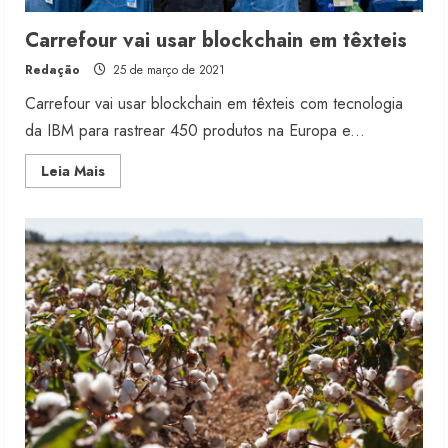
Carrefour vai usar blockchain em têxteis
Redação
25 de março de 2021
Carrefour vai usar blockchain em têxteis com tecnologia
da IBM para rastrear 450 produtos na Europa e...
Read
Leia Mais
more
about
Carrefour
vai
usar
blockchain
em
têxteis