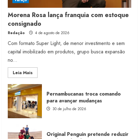
Varejo
Morena Rosa lança franquia com estoque
consignado
Redação
4 de agosto de 2026
Com formato Super Light, de menor investimento e sem
capital imobilizado em produtos, grupo busca expansão
no...
Read
Leia Mais
more
about
Morena
Rosa
Pernambucanas troca comando
lança
franquia
para avançar mudanças
com
estoque
30 de julho de 2026
consignado
Original Penguin pretende reduzir