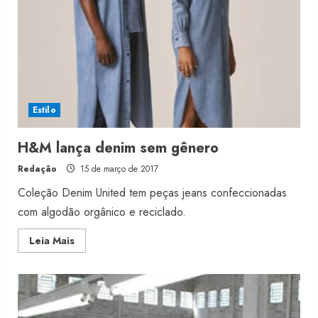
Estilo
H&M lança denim sem gênero
Redação
15 de março de 2017
Coleção Denim United tem peças jeans confeccionadas
com algodão orgânico e reciclado.
Read
Leia Mais
more
about
H&M
lança
denim
sem
gênero