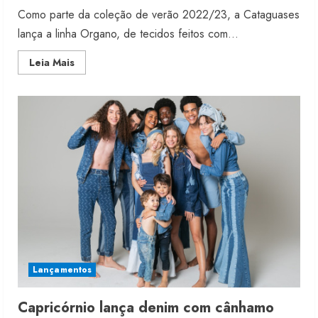
Como parte da coleção de verão 2022/23, a Cataguases
lança a linha Organo, de tecidos feitos com...
Read
Leia Mais
more
about
Cataguases
estreia
com
algodão
orgânico
Lançamentos
Capricórnio lança denim com cânhamo