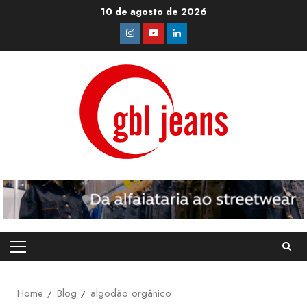
Skip
10 de agosto de 2026
to
Instagram
Youtube
Linkedin
content
Primary
Menu
Home
Blog
algodão orgânico