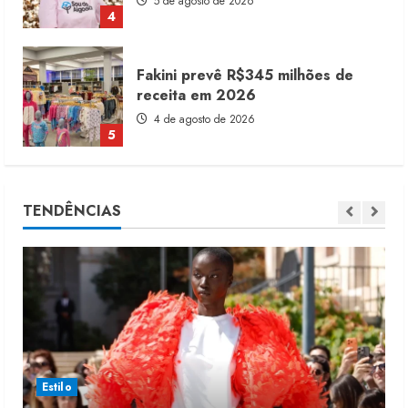
4 de agosto de 2026
5
Alto Giro prevê 28 novas franquias
até fim de 2027
10 de agosto de 2026
1
Dia dos Pais reforça retomada da
TENDÊNCIAS
moda no varejo
7 de agosto de 2026
2
Moda vende US$63,7 bilhões em
produtos licenciados
6 de agosto de 2026
3
Estilo