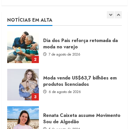
Dia dos Pais reforça retomada da
moda no varejo
7 de agosto de 2026
NOTÍCIAS EM ALTA
2
Moda vende US$63,7 bilhões em
produtos licenciados
6 de agosto de 2026
3
Renata Caixeta assume Movimento
Sou de Algodão
5 de agosto de 2026
4
Fakini prevê R$345 milhões de
receita em 2026