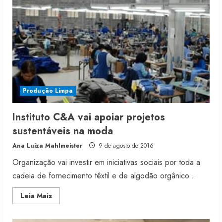
Produção Limpa
Instituto C&A vai apoiar projetos
sustentáveis na moda
Ana Luiza Mahlmeister
9 de agosto de 2016
Organização vai investir em iniciativas sociais por toda a
cadeia de fornecimento têxtil e de algodão orgânico...
Read
Leia Mais
more
about
Instituto