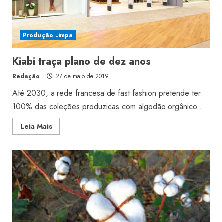
Produção Limpa
Kiabi traça plano de dez anos
Redação
27 de maio de 2019
Até 2030, a rede francesa de fast fashion pretende ter
100% das coleções produzidas com algodão orgânico...
Read
Leia Mais
more
about
Kiabi
traça
plano
de
dez
anos