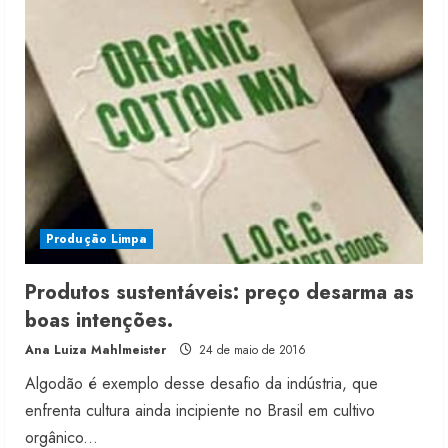
C&A
vai
apoiar
projetos
sustentáveis
na
moda
Produção Limpa
Dia dos Pais reforça retomada da
moda no varejo
Produtos sustentáveis: preço desarma as
7 de agosto de 2026
boas intenções.
2
Ana Luiza Mahlmeister
24 de maio de 2016
Algodão é exemplo desse desafio da indústria, que
Moda vende US$63,7 bilhões em
produtos licenciados
enfrenta cultura ainda incipiente no Brasil em cultivo
6 de agosto de 2026
orgânico...