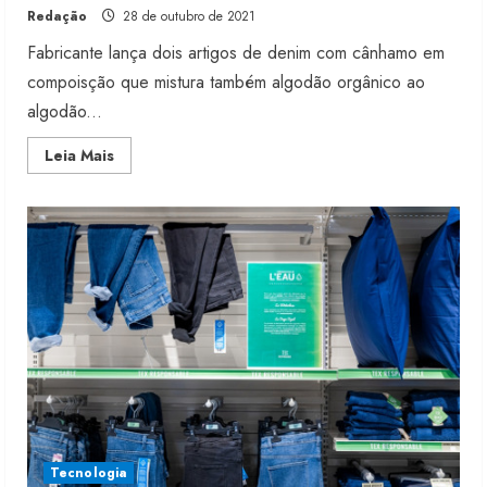
Redação
28 de outubro de 2021
Fabricante lança dois artigos de denim com cânhamo em
compoisção que mistura também algodão orgânico ao
algodão...
Read
Leia Mais
more
about
Capricórnio
lança
denim
com
cânhamo
Tecnologia