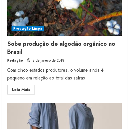
Produção Limpa
Sobe produção de algodão orgânico no
Brasil
Redação
8 de janeiro de 2018
Com cinco estados produtores, o volume ainda é
pequeno em relação ao total das safras
Read
Leia Mais
more
about
Sobe
produção
de
algodão
orgânico
no
Brasil