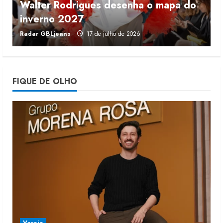
Walter Rodrigues desenha o mapa do
Renata Caixeta assume Movimento
inverno 2027
r
Sou de Algodão
Radar GBLjeans
17 de julho de 2026
J
5 de agosto de 2026
4
Fakini prevê R$345 milhões de
FIQUE DE OLHO
receita em 2026
4 de agosto de 2026
5