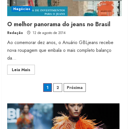
Moda vende US$63,7 bilhões em
Negócios
produtos licenciados
6 de agosto de 2026
O melhor panorama do jeans no Brasil
2
Redação
12 de agosto de 2014
Ao comemorar dez anos, o Anuário GBLjeans recebe
Renata Caixeta assume Movimento
Sou de Algodão
nova roupagem que embala o mais completo balanço
5 de agosto de 2026
da...
3
Read
Leia Mais
more
about
Fakini prevê R$345 milhões de
O
melhor
Paginação
receita em 2026
1
2
Próxima
panorama
do
4 de agosto de 2026
jeans
de
4
no
Brasil
posts
Projeto testa passaporte digital na
moda nacional