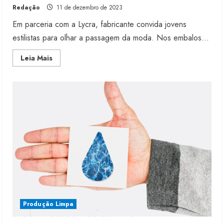
Redação
11 de dezembro de 2023
Em parceria com a Lycra, fabricante convida jovens
estilistas para olhar a passagem da moda. Nos embalos...
Read
Leia Mais
more
about
Santista
desfila
50
anos
de
jeans
no
Brasil
Produção Limpa