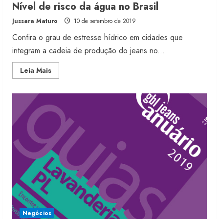
Nível de risco da água no Brasil
Jussara Maturo
10 de setembro de 2019
Confira o grau de estresse hídrico em cidades que
integram a cadeia de produção do jeans no...
Read
Leia Mais
more
about
Nível
de
risco
da
água
no
Brasil
Negócios