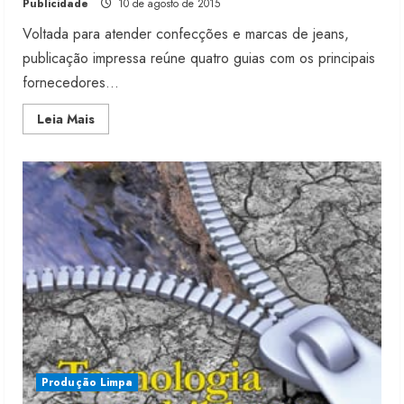
Publicidade
10 de agosto de 2015
Voltada para atender confecções e marcas de jeans,
publicação impressa reúne quatro guias com os principais
fornecedores...
Read
Leia Mais
more
about
Anuário
GBLjeans:
Fornecedores
2015.
Compre
já!
Produção Limpa