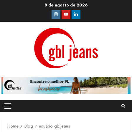
Skip
8 de agosto de 2026
to
Instagram
Youtube
Linkedin
content
Primary
Menu
Home
Blog
anuário gbljeans