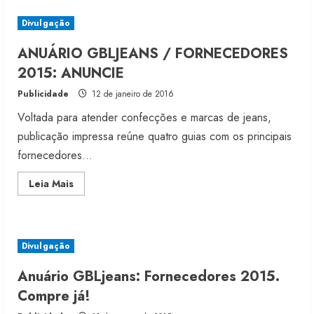
fecham
no
Divulgação
Brasil
ANUÁRIO GBLJEANS / FORNECEDORES
2015: ANUNCIE
Publicidade
12 de janeiro de 2016
Voltada para atender confecções e marcas de jeans,
publicação impressa reúne quatro guias com os principais
fornecedores...
Read
Leia Mais
more
about
ANUÁRIO
GBLJEANS
/
FORNECEDORES
Divulgação
2015:
ANUNCIE
Anuário GBLjeans: Fornecedores 2015.
Compre já!