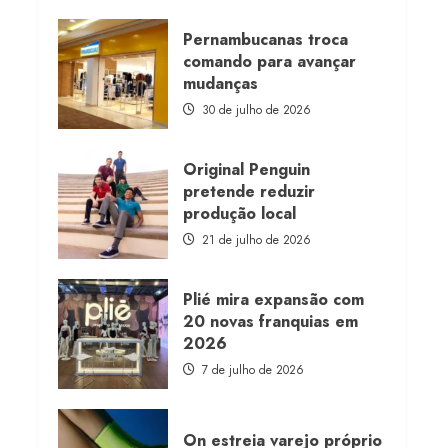
about
Morena
Rosa
Pernambucanas troca
lança
comando para avançar
franquia
com
mudanças
estoque
consignado
30 de julho de 2026
Original Penguin
pretende reduzir
produção local
21 de julho de 2026
Plié mira expansão com
20 novas franquias em
2026
7 de julho de 2026
On estreia varejo próprio