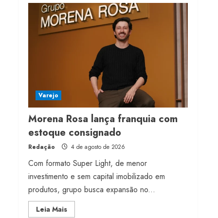
Projeto testa passaporte
digital na moda nacional
4 de agosto de 2026
4
Morena Rosa lança
franquia com estoque
consignado
Varejo
4 de agosto de 2026
5
Morena Rosa lança franquia com
estoque consignado
Redação
4 de agosto de 2026
Com formato Super Light, de menor
investimento e sem capital imobilizado em
produtos, grupo busca expansão no...
Read
Leia Mais
more