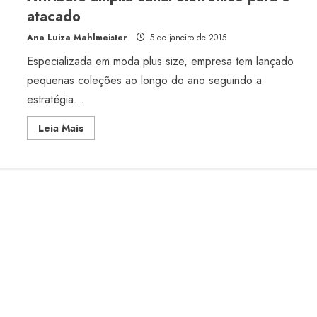
size
atacado
Ana Luiza Mahlmeister
5 de janeiro de 2015
Especializada em moda plus size, empresa tem lançado
pequenas coleções ao longo do ano seguindo a
estratégia...
Read
Leia Mais
more
about
Attribute
amplia
canal
eletrônico
para
o
atacado