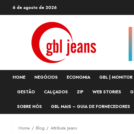
Skip
6 de agosto de 2026
to
content
HOME
NEGÓCIOS
ECONOMIA
GBL | MONITOR
GESTÃO
CALÇADOS
ZIP
WEB STORIES
G
SOBRE NÓS
GBL MAIS – GUIA DE FORNECEDORES
Home
Blog
Attribute Jeans