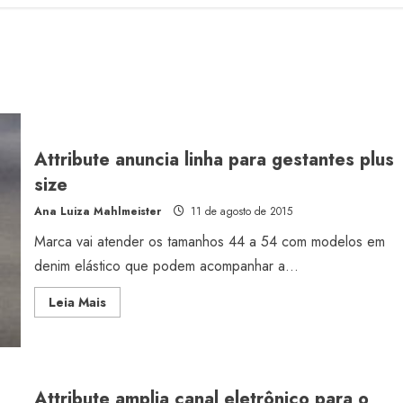
Attribute anuncia linha para gestantes plus
size
Ana Luiza Mahlmeister
11 de agosto de 2015
Marca vai atender os tamanhos 44 a 54 com modelos em
denim elástico que podem acompanhar a...
Read
Leia Mais
more
about
Attribute
anuncia
linha
para
gestantes
Attribute amplia canal eletrônico para o
plus