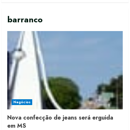
barranco
Negócios
Nova confecção de jeans será erguida
Moda vende US$63,7 bilhões em
em MS
produtos licenciados