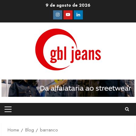
Skip
9 de agosto de 2026
to
Instagram
Youtube
Linkedin
content
Primary
Menu
Home
Blog
barranco