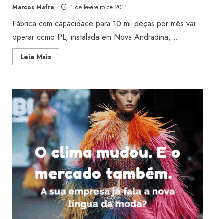
Marcos Mafra
1 de fevereiro de 2011
6 de agosto de 2026
2
Fábrica com capacidade para 10 mil peças por mês vai
operar como PL, instalada em Nova Andradina,...
Renata Caixeta assume Movimento
Read
Leia Mais
Sou de Algodão
more
about
5 de agosto de 2026
Nova
3
confecção
de
jeans
será
erguida
Fakini prevê R$345 milhões de
em
receita em 2026
MS
4 de agosto de 2026
4
Projeto testa passaporte digital na
moda nacional
4 de agosto de 2026
5