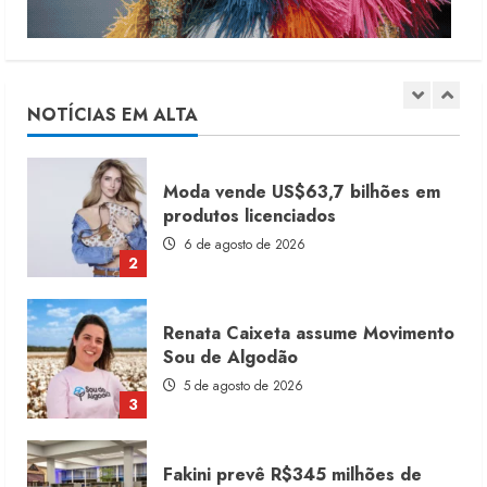
Dia dos Pais reforça retomada da
moda no varejo
7 de agosto de 2026
NOTÍCIAS EM ALTA
1
Moda vende US$63,7 bilhões em
produtos licenciados
6 de agosto de 2026
2
Renata Caixeta assume Movimento
Sou de Algodão
5 de agosto de 2026
3
Fakini prevê R$345 milhões de