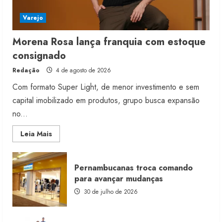
Varejo
Morena Rosa lança franquia com estoque
consignado
Redação
4 de agosto de 2026
Com formato Super Light, de menor investimento e sem
capital imobilizado em produtos, grupo busca expansão
no...
Read
Leia Mais
more
about
Morena
Rosa
Pernambucanas troca comando
lança
franquia
para avançar mudanças
com
estoque
30 de julho de 2026
consignado