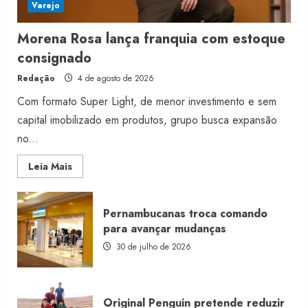
Varejo
Morena Rosa lança franquia com estoque
consignado
Redação
4 de agosto de 2026
Com formato Super Light, de menor investimento e sem
capital imobilizado em produtos, grupo busca expansão
no...
Read
Leia Mais
more
about
Morena
Rosa
Pernambucanas troca comando
lança
franquia
para avançar mudanças
com
estoque
30 de julho de 2026
consignado
Original Penguin pretende reduzir