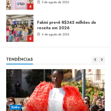
4
Fakini prevê R$345 milhões de
receita em 2026
4 de agosto de 2026
5
Alto Giro prevê 28 novas franquias
até fim de 2027
TENDÊNCIAS
10 de agosto de 2026
1
Dia dos Pais reforça retomada da
moda no varejo
7 de agosto de 2026
2
Estilo