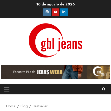
Skip
10 de agosto de 2026
to
Instagram
Youtube
Linkedin
content
Primary
Menu
Home
Blog
Bestseller