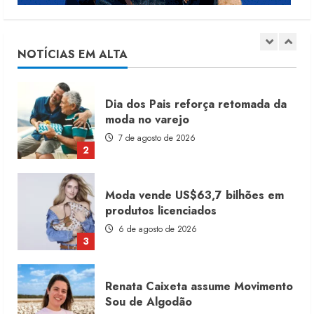
Alto Giro prevê 28 novas franquias
até fim de 2027
10 de agosto de 2026
1
NOTÍCIAS EM ALTA
Dia dos Pais reforça retomada da
moda no varejo
7 de agosto de 2026
2
Moda vende US$63,7 bilhões em
produtos licenciados
6 de agosto de 2026
3
Renata Caixeta assume Movimento
Sou de Algodão
5 de agosto de 2026