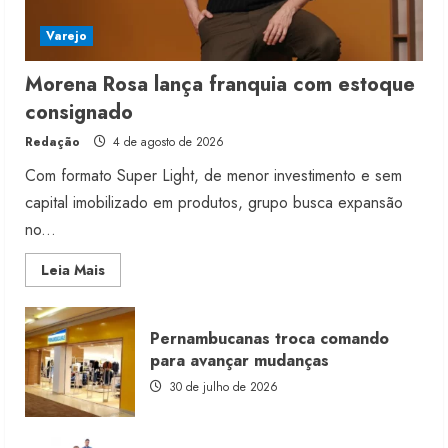
Varejo
Morena Rosa lança franquia com estoque
consignado
Redação
4 de agosto de 2026
Com formato Super Light, de menor investimento e sem
capital imobilizado em produtos, grupo busca expansão
no...
Read
Leia Mais
more
about
Morena
Rosa
Pernambucanas troca comando
lança
franquia
para avançar mudanças
com
estoque
30 de julho de 2026
consignado