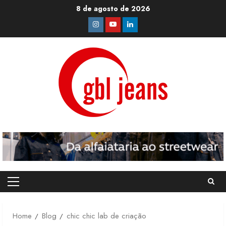
Skip
8 de agosto de 2026
to
Instagram
Youtube
Linkedin
content
Primary
Menu
Home
Blog
chic chic lab de criação