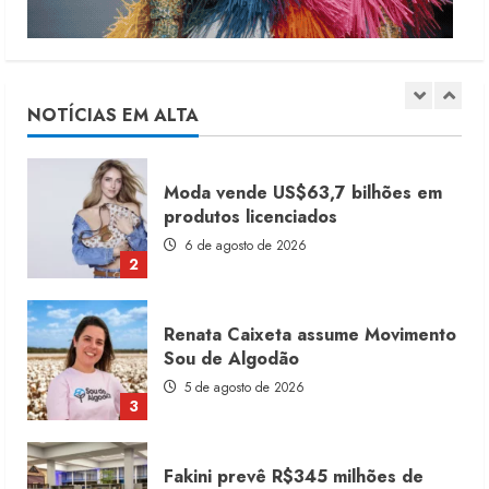
Dia dos Pais reforça retomada da
moda no varejo
7 de agosto de 2026
NOTÍCIAS EM ALTA
1
Moda vende US$63,7 bilhões em
produtos licenciados
6 de agosto de 2026
2
Renata Caixeta assume Movimento
Sou de Algodão
5 de agosto de 2026
3
Fakini prevê R$345 milhões de