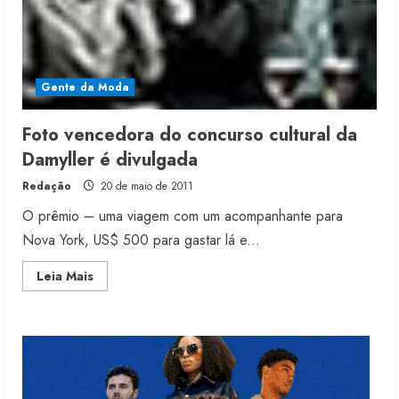
Moda vende US$63,7 bilhões em
produtos licenciados
6 de agosto de 2026
Gente da Moda
2
Foto vencedora do concurso cultural da
Renata Caixeta assume Movimento
Damyller é divulgada
Sou de Algodão
Redação
20 de maio de 2011
5 de agosto de 2026
3
O prêmio – uma viagem com um acompanhante para
Nova York, US$ 500 para gastar lá e...
Fakini prevê R$345 milhões de
Read
Leia Mais
receita em 2026
more
about
4 de agosto de 2026
Foto
4
vencedora
do
concurso
cultural
da
Projeto testa passaporte digital na
Damyller