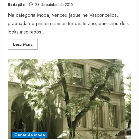
Redação
23 de outubro de 2015
Na categoria Moda, venceu Jaqueline Vasconcellos,
graduada no primeiro semestre deste ano, que criou dois
looks inspirados...
Read
Leia Mais
more
about
Universidade
Veiga
de
Almeida
divulga
ganhadores
de
concurso
Gente da Moda