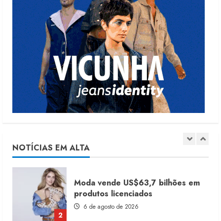
moda nacional
é
divulgada
4 de agosto de 2026
5
Dia dos Pais reforça retomada da
moda no varejo
7 de agosto de 2026
1
Moda vende US$63,7 bilhões em
produtos licenciados
6 de agosto de 2026
NOTÍCIAS EM ALTA
2
Renata Caixeta assume Movimento
Sou de Algodão
5 de agosto de 2026
3