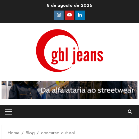
Skip
8 de agosto de 2026
to
Instagram
Youtube
Linkedin
content
Primary
Menu
Home
Blog
concurso cultural